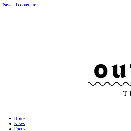
Passa al contenuto
Home
News
Focus