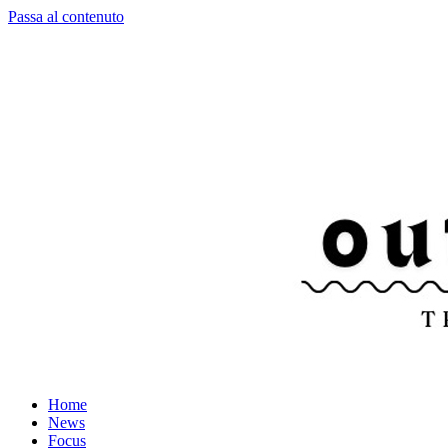
Passa al contenuto
Home
News
Focus