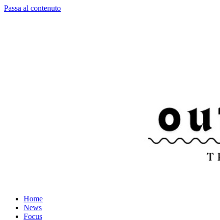
Passa al contenuto
Home
News
Focus