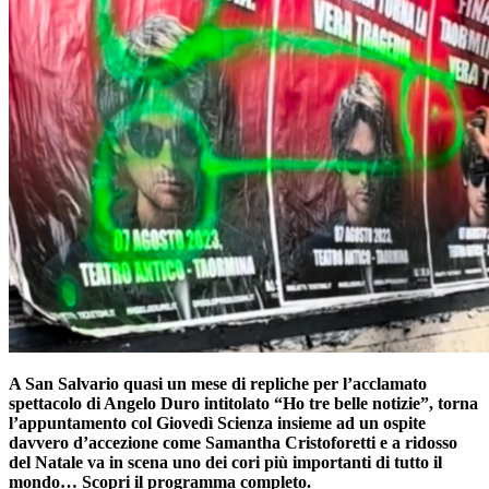
A San Salvario quasi un mese di repliche per l’acclamato
spettacolo di Angelo Duro intitolato “Ho tre belle notizie”, torna
l’appuntamento col Giovedì Scienza insieme ad un ospite
davvero d’accezione come Samantha Cristoforetti e a ridosso
del Natale va in scena uno dei cori più importanti di tutto il
mondo… Scopri il programma completo.