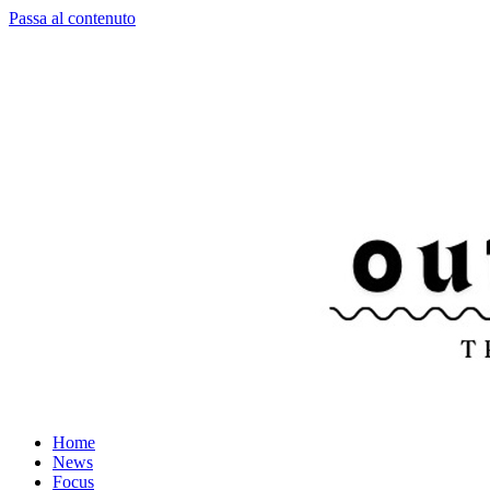
Passa al contenuto
Home
News
Focus