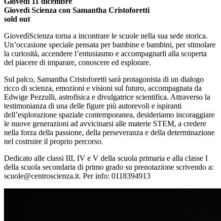
Giovedì
11 dicembre
Giovedì Scienza con Samantha Cristoforetti
sold out
GiovedìScienza torna a incontrare le scuole nella sua sede storica.
Un’occasione speciale pensata per bambine e bambini, per stimolare
la curiosità, accendere l’entusiasmo e accompagnarli alla scoperta
del piacere di imparare, conoscere ed esplorare.
Sul palco, Samantha Cristoforetti sarà protagonista di un dialogo
ricco di scienza, emozioni e visioni sul futuro, accompagnata da
Edwige Pezzulli, astrofisica e divulgatrice scientifica. Attraverso la
testimonianza di una delle figure più autorevoli e ispiranti
dell’esplorazione spaziale contemporanea, desideriamo incoraggiare
le nuove generazioni ad avvicinarsi alle materie STEM, a credere
nella forza della passione, della perseveranza e della determinazione
nel costruire il proprio percorso.
Dedicato alle classi III, IV e V della scuola primaria e alla classe I
della scuola secondaria di primo grado su prenotazione scrivendo a:
scuole@centroscienza.it. Per info: 0118394913