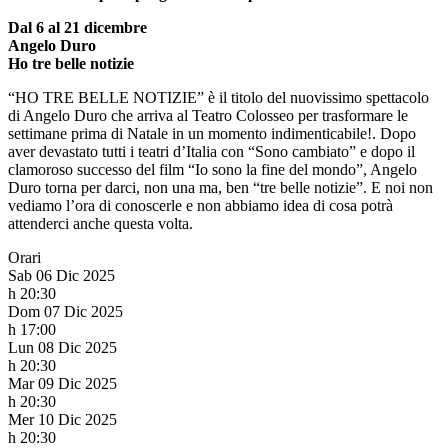
Dal 6 al 2
1 dicembre
Angelo Duro
Ho tre belle notizie
“HO TRE BELLE NOTIZIE” è il titolo del nuovissimo spettacolo
di Angelo Duro che arriva al Teatro Colosseo per trasformare le
settimane prima di Natale in un momento indimenticabile!. Dopo
aver devastato tutti i teatri d’Italia con “Sono cambiato” e dopo il
clamoroso successo del film “Io sono la fine del mondo”, Angelo
Duro torna per darci, non una ma, ben “tre belle notizie”. E noi non
vediamo l’ora di conoscerle e non abbiamo idea di cosa potrà
attenderci anche questa volta.
Orari
Sab 06 Dic 2025
h 20:30
Dom 07 Dic 2025
h 17:00
Lun 08 Dic 2025
h 20:30
Mar 09 Dic 2025
h 20:30
Mer 10 Dic 2025
h 20:30