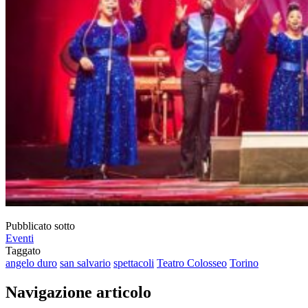
Pubblicato sotto
Eventi
Taggato
angelo duro
san salvario
spettacoli
Teatro Colosseo
Torino
Navigazione articolo