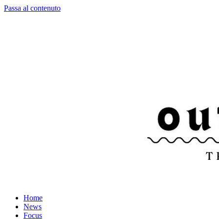
Passa al contenuto
Home
News
Focus