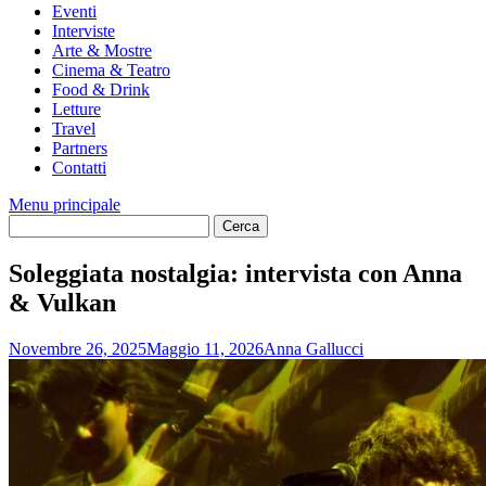
Eventi
Interviste
Arte & Mostre
Cinema & Teatro
Food & Drink
Letture
Travel
Partners
Contatti
Menu principale
Soleggiata nostalgia: intervista con Anna
& Vulkan
Novembre 26, 2025
Maggio 11, 2026
Anna Gallucci