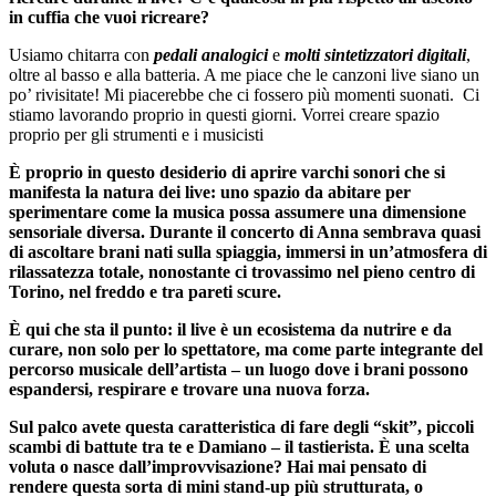
in cuffia che vuoi ricreare?
Usiamo chitarra con
pedali analogic
i
e
molti sintetizzatori digitali
,
oltre al basso e alla batteria. A me piace che le canzoni live siano un
po’ rivisitate! Mi piacerebbe che ci fossero più momenti suonati.
Ci
stiamo lavorando proprio in questi giorni. Vorrei creare spazio
proprio per gli strumenti e i musicisti
È proprio in questo desiderio di aprire varchi sonori che si
manifesta la natura dei live: uno spazio da abitare per
sperimentare come la musica possa assumere una dimensione
sensoriale diversa. Durante il concerto di Anna sembrava quasi
di ascoltare brani nati sulla spiaggia, immersi in un’atmosfera di
rilassatezza totale, nonostante ci trovassimo nel pieno centro di
Torino, nel freddo e tra pareti scure.
È qui che sta il punto: il live è un ecosistema da nutrire e da
curare, non solo per lo spettatore, ma come parte integrante del
percorso musicale dell’artista – un luogo dove i brani possono
espandersi, respirare e trovare una nuova forza.
Sul palco avete questa caratteristica di fare degli “skit”, piccoli
scambi di battute tra te e Damiano – il tastierista. È una scelta
voluta o nasce dall’improvvisazione? Hai mai pensato di
rendere questa sorta di mini stand-up più strutturata, o