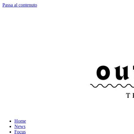
Passa al contenuto
Home
News
Focus