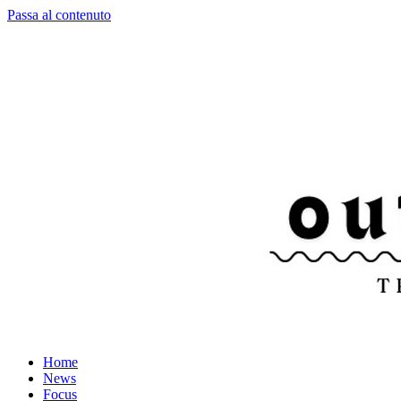
Passa al contenuto
Home
News
Focus