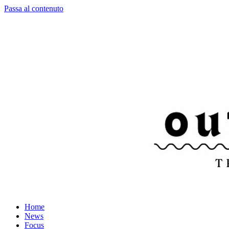
Passa al contenuto
Home
News
Focus