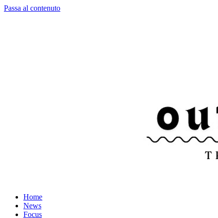
Passa al contenuto
Home
News
Focus