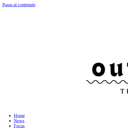
Passa al contenuto
Home
News
Focus