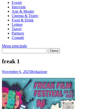
Eventi
Interviste
Arte & Mostre
Cinema & Teatro
Food & Drink
Letture
Travel
Partners
Contatti
Menu principale
freak 1
Novembre 6, 2025
Redazione