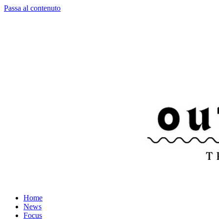
Passa al contenuto
Home
News
Focus