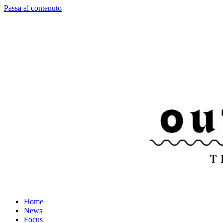
Passa al contenuto
Home
News
Focus