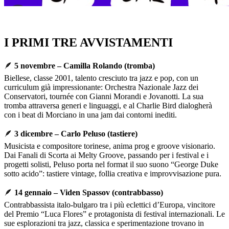
I PRIMI TRE AVVISTAMENTI
🪶
5 novembre – Camilla Rolando (tromba)
Biellese, classe 2001, talento cresciuto tra jazz e pop, con un
curriculum già impressionante: Orchestra Nazionale Jazz dei
Conservatori, tournée con Gianni Morandi e Jovanotti. La sua
tromba attraversa generi e linguaggi, e al Charlie Bird dialogherà
con i beat di Morciano in una jam dai contorni inediti.
🪶
3 dicembre – Carlo Peluso (tastiere)
Musicista e compositore torinese, anima prog e groove visionario.
Dai Fanali di Scorta ai Melty Groove, passando per i festival e i
progetti solisti, Peluso porta nel format il suo suono “George Duke
sotto acido”: tastiere vintage, follia creativa e improvvisazione pura.
🪶
14 gennaio – Viden Spassov (contrabbasso)
Contrabbassista italo-bulgaro tra i più eclettici d’Europa, vincitore
del Premio “Luca Flores” e protagonista di festival internazionali. Le
sue esplorazioni tra jazz, classica e sperimentazione trovano in