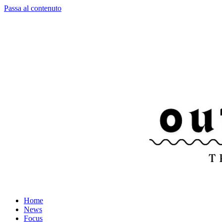
Passa al contenuto
Home
News
Focus