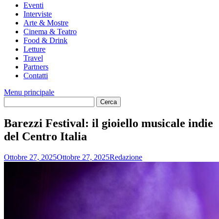
Eventi
Interviste
Arte & Mostre
Cinema & Teatro
Food & Drink
Letture
Travel
Partners
Contatti
Menu principale
Barezzi Festival: il gioiello musicale indie
del Centro Italia
Ottobre 27, 2025
Ottobre 27, 2025
Redazione