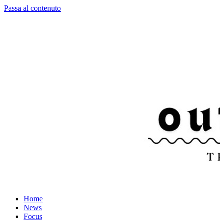
Passa al contenuto
Home
News
Focus