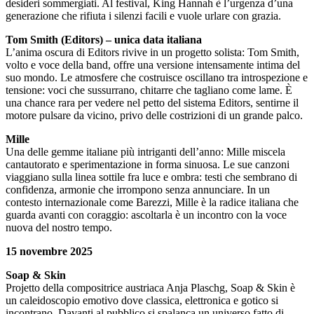
desideri sommergiati. Al festival, King Hannah è l’urgenza d’una
generazione che rifiuta i silenzi facili e vuole urlare con grazia.
Tom Smith (Editors) – unica data italiana
L’anima oscura di Editors rivive in un progetto solista: Tom Smith,
volto e voce della band, offre una versione intensamente intima del
suo mondo. Le atmosfere che costruisce oscillano tra introspezione e
tensione: voci che sussurrano, chitarre che tagliano come lame. È
una chance rara per vedere nel petto del sistema Editors, sentirne il
motore pulsare da vicino, privo delle costrizioni di un grande palco.
Mille
Una delle gemme italiane più intriganti dell’anno: Mille miscela
cantautorato e sperimentazione in forma sinuosa. Le sue canzoni
viaggiano sulla linea sottile fra luce e ombra: testi che sembrano di
confidenza, armonie che irrompono senza annunciare. In un
contesto internazionale come Barezzi, Mille è la radice italiana che
guarda avanti con coraggio: ascoltarla è un incontro con la voce
nuova del nostro tempo.
15 novembre 2025
Soap & Skin
Projetto della compositrice austriaca Anja Plaschg, Soap & Skin è
un caleidoscopio emotivo dove classica, elettronica e gotico si
incontrano. Davanti al pubblico si spalanca un universo fatto di