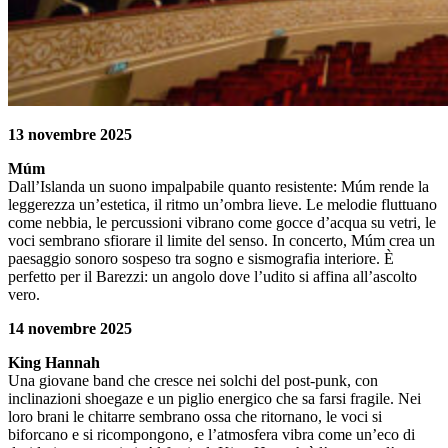
13 novembre 2025
Múm
Dall’Islanda un suono impalpabile quanto resistente: Múm rende la
leggerezza un’estetica, il ritmo un’ombra lieve. Le melodie fluttuano
come nebbia, le percussioni vibrano come gocce d’acqua su vetri, le
voci sembrano sfiorare il limite del senso. In concerto, Múm crea un
paesaggio sonoro sospeso tra sogno e sismografia interiore. È
perfetto per il Barezzi: un angolo dove l’udito si affina all’ascolto
vero.
14 novembre 2025
King Hannah
Una giovane band che cresce nei solchi del post-punk, con
inclinazioni shoegaze e un piglio energico che sa farsi fragile. Nei
loro brani le chitarre sembrano ossa che ritornano, le voci si
biforcano e si ricompongono, e l’atmosfera vibra come un’eco di