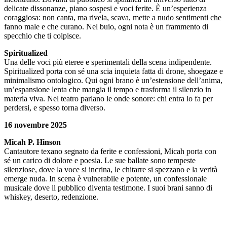
delicate dissonanze, piano sospesi e voci ferite. È un’esperienza
coraggiosa: non canta, ma rivela, scava, mette a nudo sentimenti che
fanno male e che curano. Nel buio, ogni nota è un frammento di
specchio che ti colpisce.
Spiritualized
Una delle voci più eteree e sperimentali della scena indipendente.
Spiritualized porta con sé una scia inquieta fatta di drone, shoegaze e
minimalismo ontologico. Qui ogni brano è un’estensione dell’anima,
un’espansione lenta che mangia il tempo e trasforma il silenzio in
materia viva. Nel teatro parlano le onde sonore: chi entra lo fa per
perdersi, e spesso torna diverso.
16 novembre 2025
Micah P. Hinson
Cantautore texano segnato da ferite e confessioni, Micah porta con
sé un carico di dolore e poesia. Le sue ballate sono tempeste
silenziose, dove la voce si incrina, le chitarre si spezzano e la verità
emerge nuda. In scena è vulnerabile e potente, un confessionale
musicale dove il pubblico diventa testimone. I suoi brani sanno di
whiskey, deserto, redenzione.