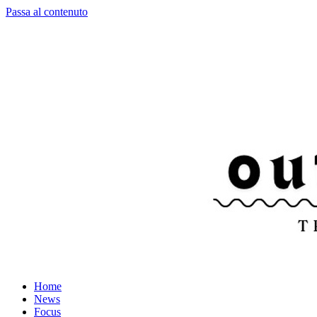
Passa al contenuto
Home
News
Focus