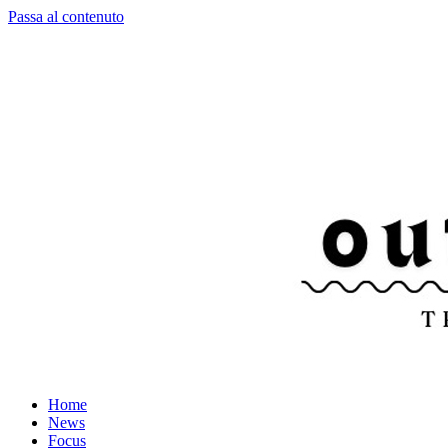
Passa al contenuto
Home
News
Focus