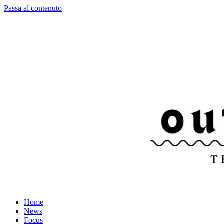
Passa al contenuto
Home
News
Focus