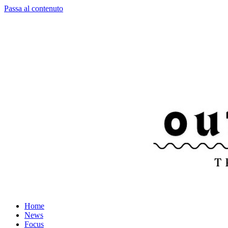
Passa al contenuto
Home
News
Focus