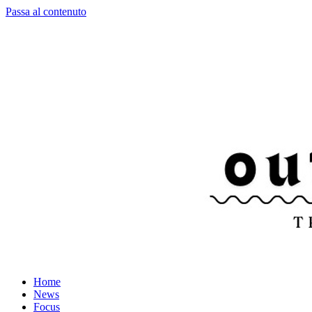
Passa al contenuto
Home
News
Focus