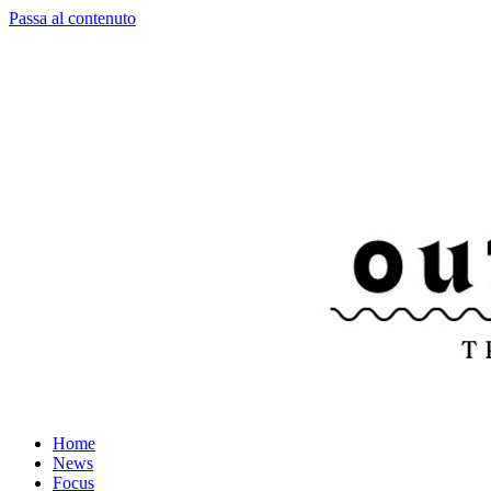
Passa al contenuto
Home
News
Focus