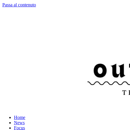
Passa al contenuto
Home
News
Focus