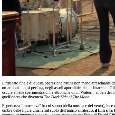
Il risultato finale di questa operazione risulta non meno affascinante d
un’armonia quasi perfetta, negli assoli apocalittici delle chitarre di G
oscure e nelle sperimentazioni elettroniche di un Waters – al pari del c
quell’opera che diventerà
The Dark Side of The Moon.
Esperienza “immersiva” in cui suono (della musica e del vento), luce e 
ombre delle figure umane sul suolo dell’antico anfiteatro,
il film si f
controluce intento a suonare il gong, passando per l’urlo di David Gilm