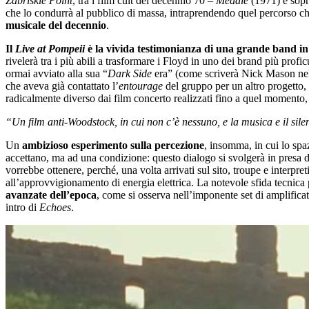
Zabriskie Point
, tra i film cult del decennio 70 –
Meddle
(1971) e sopr
che lo condurrà al pubblico di massa, intraprendendo quel percorso c
musicale del decennio
.
Il
Live at Pompeii
è la vivida testimonianza di una grande band in 
rivelerà tra i più abili a trasformare i Floyd in uno dei brand più prof
ormai avviato alla sua “
Dark Side
era” (come scriverà Nick Mason ne
che aveva già contattato l’
entourage
del gruppo per un altro progetto, 
radicalmente diverso dai film concerto realizzati fino a quel momento, 
“Un film anti-Woodstock, in cui non c’è nessuno, e la musica e il sile
Un
ambizioso esperimento sulla percezione
, insomma, in cui lo spa
accettano, ma ad una condizione: questo dialogo si svolgerà in presa dire
vorrebbe ottenere, perché, una volta arrivati sul sito, troupe e interpret
all’approvvigionamento di energia elettrica. La notevole sfida tecnica 
avanzate dell’epoca
, come si osserva nell’imponente set di amplificat
intro di
Echoes
.