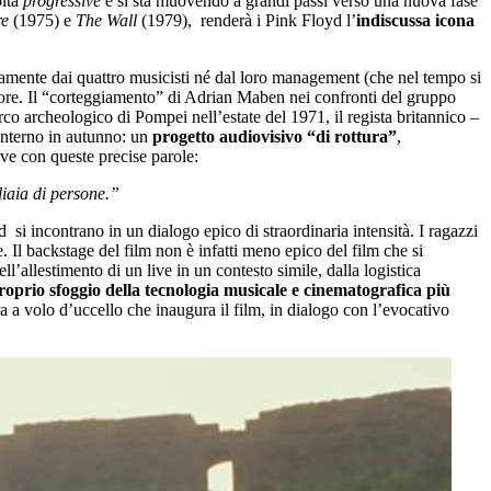
olta
progressive
e si sta muovendo a grandi passi verso una nuova fase
re
(1975) e
The Wall
(1979), renderà i Pink Floyd l’
indiscussa icona
ttamente dai quattro musicisti né dal loro management (che nel tempo si
imatore. Il “corteggiamento” di Adrian Maben nei confronti del gruppo
arco archeologico di Pompei nell’estate del 1971, il regista britannico –
 interno in autunno: un
progetto audiovisivo “di rottura”
,
e con queste precise parole:
liaia di persone.”
 si incontrano in un dialogo epico di straordinaria intensità. I ragazzi
e. Il backstage del film non è infatti meno epico del film che si
ell’allestimento di un live in un contesto simile, dalla logistica
oprio sfoggio della tecnologia musicale e cinematografica più
ra a volo d’uccello che inaugura il film, in dialogo con l’evocativo