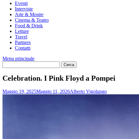
Eventi
Interviste
Arte & Mostre
Cinema & Teatro
Food & Drink
Letture
Travel
Partners
Contatti
Menu principale
Celebration. I Pink Floyd a Pompei
Maggio 19, 2025
Maggio 11, 2026
Alberto Vigolungo