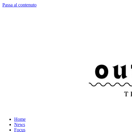
Passa al contenuto
Home
News
Focus