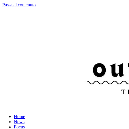
Passa al contenuto
Home
News
Focus