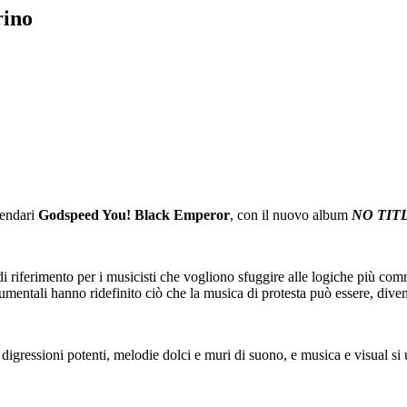
ino
gendari
Godspeed You!
Black Emperor
, con il nuovo album
NO TIT
 di riferimento per i musicisti che vogliono sfuggire alle logiche più
entali hanno ridefinito ciò che la musica di protesta può essere, diven
ci, digressioni potenti, melodie dolci e muri di suono, e musica e visual