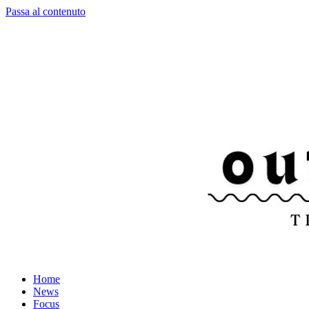
Passa al contenuto
Home
News
Focus