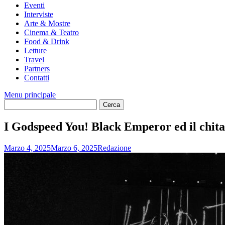
Eventi
Interviste
Arte & Mostre
Cinema & Teatro
Food & Drink
Letture
Travel
Partners
Contatti
Menu principale
I Godspeed You! Black Emperor ed il chit
Marzo 4, 2025
Marzo 6, 2025
Redazione