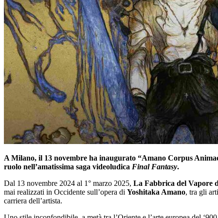
A Milano, il 13 novembre ha inaugurato “Amano Corpus Animae”,
ruolo nell’amatissima saga videoludica
Final Fantasy
.
Dal 13 novembre 2024 al 1° marzo 2025,
La Fabbrica del Vapore d
mai realizzati in Occidente sull’opera di
Yoshitaka Amano
, tra gli 
carriera dell’artista.
Uno stile inconfondibile, a metà tra l’Oriente e l’arte europea del ‘90