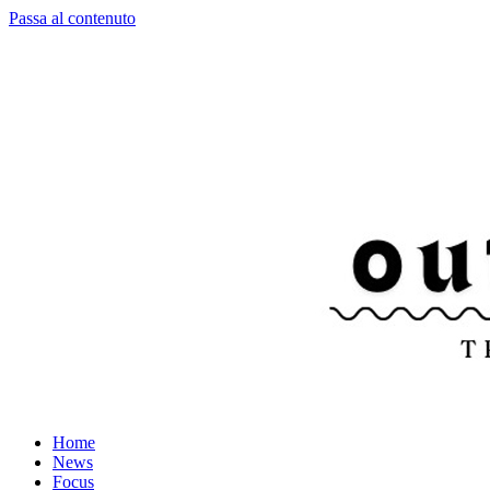
Passa al contenuto
Home
News
Focus