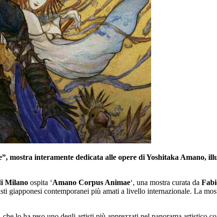
 mostra interamente dedicata alle opere di Yoshitaka Amano, illu
i Milano
ospita ‘
Amano Corpus Animae
‘, una mostra curata da
Fabi
artisti giapponesi contemporanei più amati a livello internazionale. La m
0, che lo ha reso uno degli artisti più apprezzati nel panorama artistico 