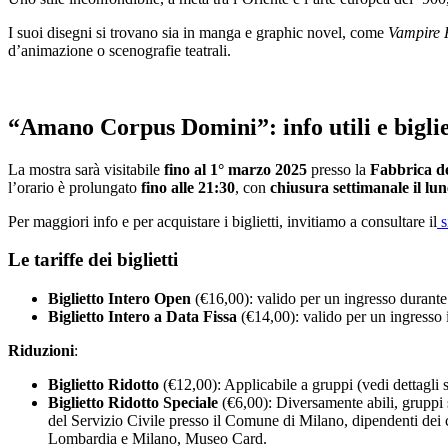
I suoi disegni si trovano sia in manga e graphic novel, come
Vampire 
d’animazione o scenografie teatrali.
“Amano Corpus Domini”: info utili e biglie
La mostra sarà visitabile
fino al 1° marzo 2025
presso la
Fabbrica d
l’orario è prolungato
fino alle 21:30
, con
chiusura settimanale il lun
Per maggiori info e per acquistare i biglietti, invitiamo a consultare il
s
Le tariffe dei biglietti
Biglietto Intero Open
(€16,00): valido per un ingresso durante 
Biglietto Intero a Data Fissa
(€14,00): valido per un ingresso 
Riduzioni
:
Biglietto Ridotto
(€12,00): Applicabile a gruppi (vedi dettagli s
Biglietto Ridotto Speciale
(€6,00): Diversamente abili, gruppi 
del Servizio Civile presso il Comune di Milano, dipendenti de
Lombardia e Milano, Museo Card.