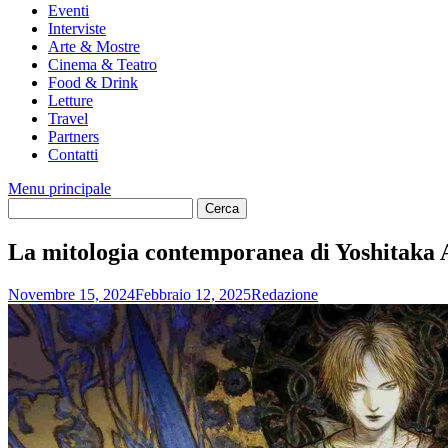
Eventi
Interviste
Arte & Mostre
Cinema & Teatro
Food & Drink
Letture
Travel
Partners
Contatti
Menu principale
La mitologia contemporanea di Yoshitaka
Novembre 15, 2024
Febbraio 12, 2025
Redazione