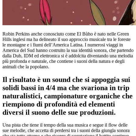
Robin Perkins anche conosciuto come El Bùho è nato nelle Green
Hills inglesi ma ha delineato il suo approccio musicale tra le foreste
le montagne e i fiumi dell’America Latina. I numerosi viaggi in
America del Sud hanno costruito la sua identità sonora, che partendo
dalla Dub, IDM ed elettronica si è addolcita diventando una melodia
più profonda e naturale, che contiene i suoni della natura e degli
animali che la popolano.
Il risultato è un sound che si appoggia sui
solidi bassi in 4/4 ma che svariona in trip
naturalistici, campionature organiche che
riempiono di profondità ed elementi
diversi il suono delle sue produzioni.
Una pista che tiene il tempo della sua musica e segue il flow delle
sue melodie, che accetta di perdersi tra i suoni della giungla sonora
che sta tutto attorno e che ricopre di vegetazione il battito continuo