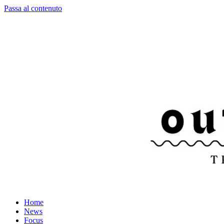
Passa al contenuto
Home
News
Focus