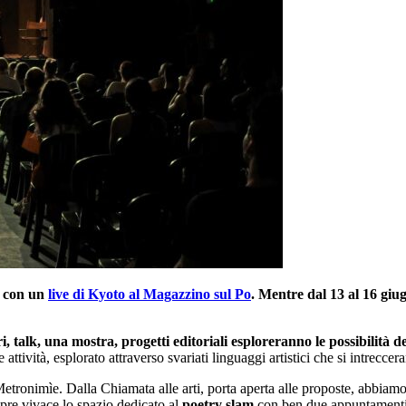
 con un
live di Kyoto al Magazzino sul Po
. Mentre dal 13 al 16 giug
, talk, una mostra, progetti editoriali esploreranno le possibilità de
re attività, esplorato attraverso svariati linguaggi artistici che si intrecc
ronimìe. Dalla Chiamata alle arti, porta aperta alle proposte, abbiamo 
mpre vivace lo spazio dedicato al
poetry slam
con ben due appuntamenti c