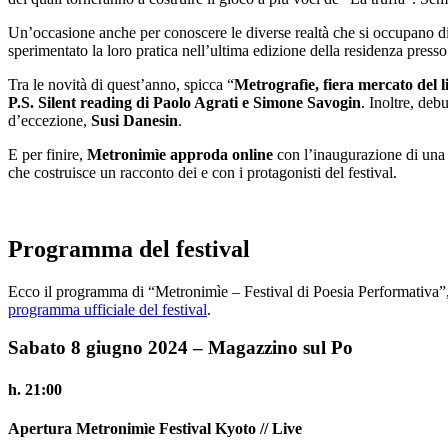
Un’occasione anche per conoscere le diverse realtà che si occupano d
sperimentato la loro pratica nell’ultima edizione della residenza pres
Tra le novità di quest’anno, spicca “
Metrografìe, fiera mercato del li
P.S. Silent reading di Paolo Agrati e Simone Savogin
. Inoltre, deb
d’eccezione,
Susi Danesin
.
E per finire,
Metronimìe approda online
con l’inaugurazione di una pi
che costruisce un racconto dei e con i protagonisti del festival.
Programma del festival
Ecco il programma di “Metronimìe – Festival di Poesia Performativa”, 
programma ufficiale del festival
.
Sabato 8 giugno 2024 – Magazzino sul Po
h. 21:00
Apertura Metronimìe Festival Kyoto // Live