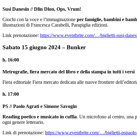
Susi Danesin // Dlin Dlon, Ops, Vrum!
Giochi con la voce e l’immaginazione
per famiglie, bambini e bambi
illustrazioni di Francesca Carabelli, Parapiglia edizioni.
Link prenotazione:
https://www.eventbrite.com/…/biglietti-susi-dane
Sabato 15 giugno 2024 – Bunker
h. 16:00
Metrografìe, fiera mercato del libro e della stampa in tutti i versi
Fiera editoriale Fiera mercato dedicata alle nuove frontiere dell’editori
h. 17:00
PS // Paolo Agrati e Simone Savogin
Reading poetico e musicato in cuffia
. Un microfono al centro, una p
ogni genere letterario.
Link di prenotazione:
https://www.eventbrite.com/…/biglietti-pspaol