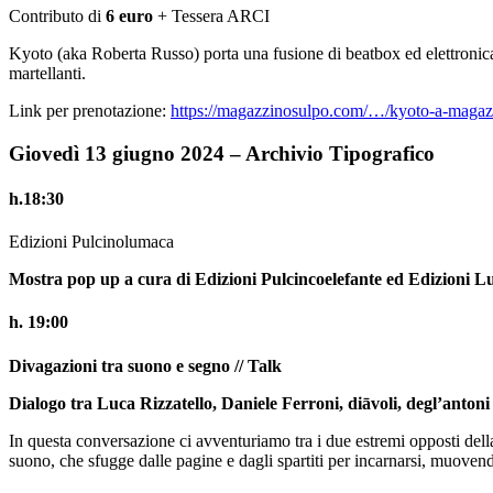
Contributo di
6 euro
+ Tessera ARCI
Kyoto (aka Roberta Russo) porta una fusione di beatbox ed elettronica 
martellanti.
Link per prenotazione:
https://magazzinosulpo.com/…/kyoto-a-maga
Giovedì 13 giugno 2024 – Archivio Tipografico
h.18:30
Edizioni Pulcinolumaca
Mostra pop up a cura di Edizioni Pulcincoelefante ed Edizioni 
h. 19:00
Divagazioni tra suono e segno // Talk
Dialogo tra Luca Rizzatello, Daniele Ferroni, diāvoli, degl’antoni
In questa conversazione ci avventuriamo tra i due estremi opposti della “
suono, che sfugge dalle pagine e dagli spartiti per incarnarsi, muovendo