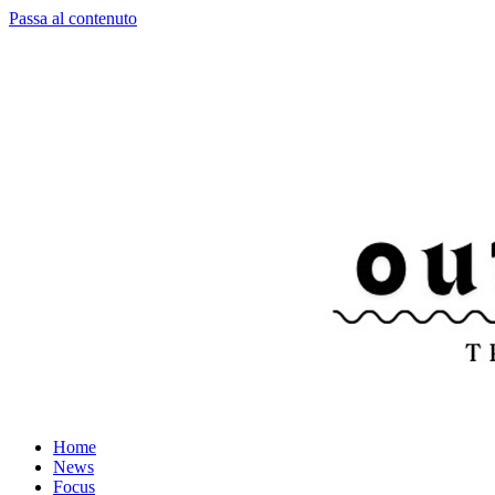
Passa al contenuto
Home
News
Focus