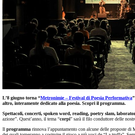
L’8 giugno torna “
Metronimìe – Festival di Poesia Performativa
”
altro, interamente dedicato alla poesia. Scopri il programma.
Spettacoli, concerti, spoken word, reading, poetry slam, laboratori
azione”. Quest’anno, il tema “
corpi
” sarà il filo conduttore delle nost
Il
programma
rinnova l’appuntamento con alcune delle proposte di Met
dei quali torneranno a costruire il gioco a più voci de “La truffa”. Se