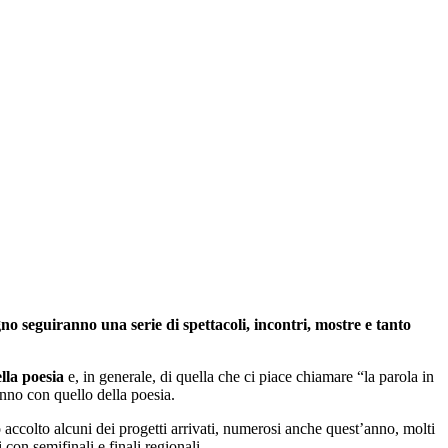
no seguiranno una serie di spettacoli, incontri, mostre e tanto
lla poesia
e, in generale, di quella che ci piace chiamare “la parola in
eranno con quello della poesia.
accolto alcuni dei progetti arrivati, numerosi anche quest’anno, molti
on semifinali e finali regionali,