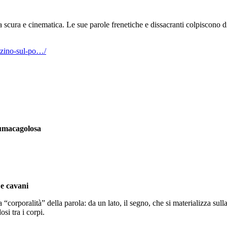
scura e cinematica. Le sue parole frenetiche e dissacranti colpiscono di
zzino-sul-po…/
Lumacagolosa
 e cavani
corporalità” della parola: da un lato, il segno, che si materializza sulla 
si tra i corpi.