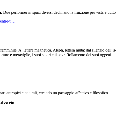
a
. Due performer in spazi diversi declinano la fruizione per vista e udi
mentre-ti…
a femminile. A, lettera magnetica, Aleph, lettera muta: dal silenzio dell
ure e meraviglie, i suoi sipari e il sovraffollamento dei suoi oggetti.
ari antropici e naturali, creando un paesaggio affettivo e filosofico.
alvario