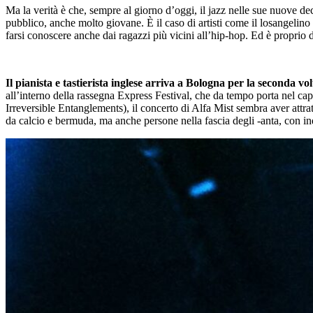
Ma la verità è che, sempre al giorno d’oggi, il jazz nelle sue nuove de
pubblico, anche molto giovane. È il caso di artisti come il losangelino
farsi conoscere anche dai ragazzi più vicini all’hip-hop. Ed è proprio 
Il pianista e tastierista inglese arriva a Bologna per la seconda v
all’interno della rassegna Express Festival, che da tempo porta nel ca
Irreversible Entanglements), il concerto di Alfa Mist sembra aver attrat
da calcio e bermuda, ma anche persone nella fascia degli -anta, con ind