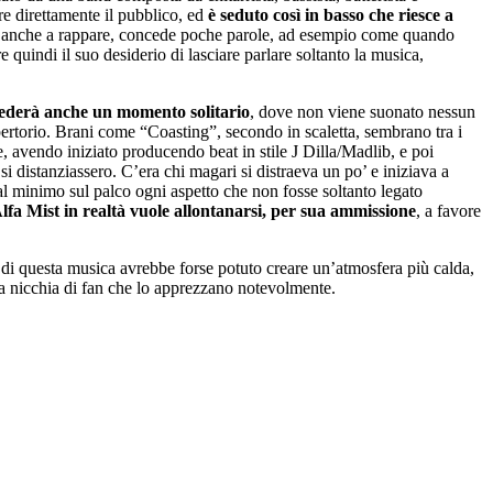
are direttamente il pubblico, ed
è seduto così in basso che riesce a
etta anche a rappare, concede poche parole, ad esempio come quando
quindi il suo desiderio di lasciare parlare soltanto la musica,
ncederà anche un momento solitario
, dove non viene suonato nessun
ertorio. Brani come “Coasting”, secondo in scaletta, sembrano tra i
e, avendo iniziato producendo beat in stile J Dilla/Madlib, e poi
si distanziassero. C’era chi magari si distraeva un po’ e iniziava a
al minimo sul palco ogni aspetto che non fosse soltanto legato
Alfa Mist in realtà vuole allontanarsi, per sua ammissione
, a favore
tà di questa musica avrebbe forse potuto creare un’atmosfera più calda,
na nicchia di fan che lo apprezzano notevolmente.