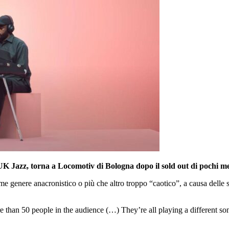
a UK Jazz, torna a Locomotiv di Bologna dopo il sold out di pochi me
ome genere anacronistico o più che altro troppo “caotico”, a causa delle
 than 50 people in the audience (…) They’re all playing a different song