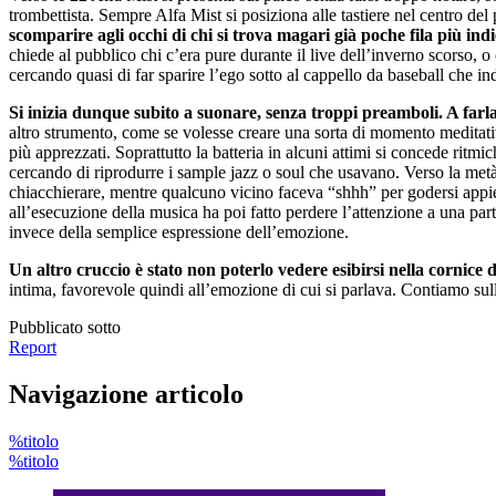
trombettista. Sempre Alfa Mist si posiziona alle tastiere nel centro del
scomparire agli occhi di chi si trova magari già poche fila più ind
chiede al pubblico chi c’era pure durante il live dell’inverno scorso, 
cercando quasi di far sparire l’ego sotto al cappello da baseball che i
Si inizia dunque subito a suonare, senza troppi preamboli. A farl
altro strumento, come se volesse creare una sorta di momento meditati
più apprezzati. Soprattutto la batteria in alcuni attimi si concede rit
cercando di riprodurre i sample jazz o soul che usavano. Verso la metà d
chiacchierare, mentre qualcuno vicino faceva “shhh” per godersi appien
all’esecuzione della musica ha poi fatto perdere l’attenzione a una part
invece della semplice espressione dell’emozione.
Un altro cruccio è stato non poterlo vedere esibirsi nella cornice 
intima, favorevole quindi all’emozione di cui si parlava. Contiamo sul
Pubblicato sotto
Report
Navigazione articolo
%titolo
%titolo