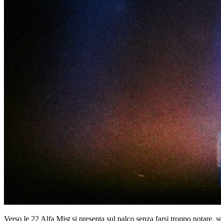
Verso le 22 Alfa Mist si presenta sul palco senza farsi troppo notare,