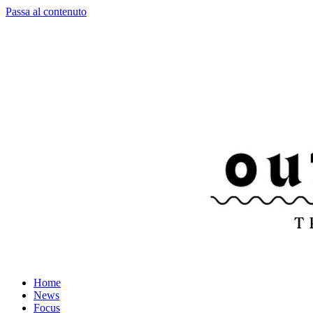
Passa al contenuto
Home
News
Focus