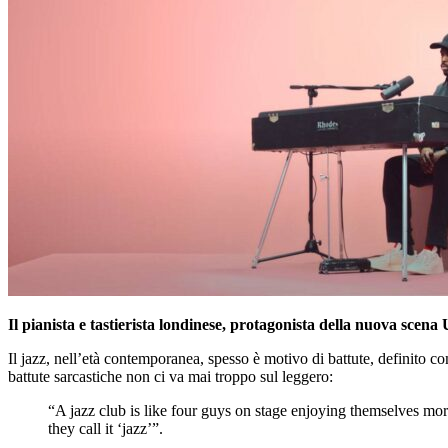
Il pianista e tastierista londinese, protagonista della nuova scen
Il jazz, nell’età contemporanea, spesso è motivo di battute, definito c
battute sarcastiche non ci va mai troppo sul leggero:
“A jazz club is like four guys on stage enjoying themselves more
they call it ‘jazz’”.