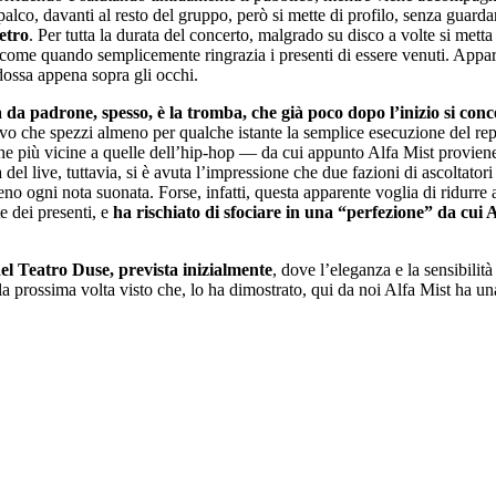
 palco, davanti al resto del gruppo, però si mette di profilo, senza guard
ietro
. Per tutta la durata del concerto, malgrado su disco a volte si m
o come quando semplicemente ringrazia i presenti di essere venuti. Appare 
ndossa appena sopra gli occhi.
a da padrone, spesso, è la tromba, che già poco dopo l’inizio si co
vo che spezzi almeno per qualche istante la semplice esecuzione del rep
miche più vicine a quelle dell’hip-hop — da cui appunto Alfa Mist provien
el live, tuttavia, si è avuta l’impressione che due fazioni di ascoltatori 
o ogni nota suonata. Forse, infatti, questa apparente voglia di ridurre 
e dei presenti, e
ha rischiato di sfociare in una “perfezione” da cui 
del Teatro Duse, prevista inizialmente
, dove l’eleganza e la sensibili
la prossima volta visto che, lo ha dimostrato, qui da noi Alfa Mist ha u