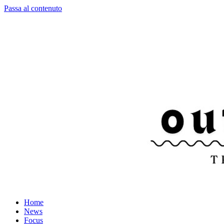
Passa al contenuto
Home
News
Focus