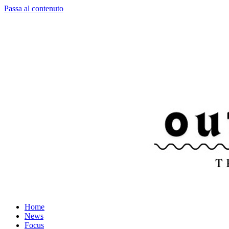
Passa al contenuto
Home
News
Focus