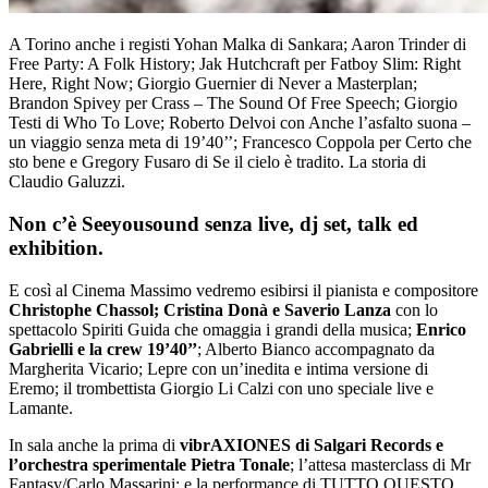
A Torino anche i registi Yohan Malka di Sankara; Aaron Trinder di
Free Party: A Folk History; Jak Hutchcraft per Fatboy Slim: Right
Here, Right Now; Giorgio Guernier di Never a Masterplan;
Brandon Spivey per Crass – The Sound Of Free Speech; Giorgio
Testi di Who To Love; Roberto Delvoi con Anche l’asfalto suona –
un viaggio senza meta di 19’40’’; Francesco Coppola per Certo che
sto bene e Gregory Fusaro di Se il cielo è tradito. La storia di
Claudio Galuzzi.
Non c’è Seeyousound senza live, dj set, talk ed
exhibition.
E così al Cinema Massimo vedremo esibirsi il pianista e compositore
Christophe Chassol; Cristina Donà e Saverio Lanza
con lo
spettacolo Spiriti Guida che omaggia i grandi della musica;
Enrico
Gabrielli e la crew 19’40’’
; Alberto Bianco accompagnato da
Margherita Vicario; Lepre con un’inedita e intima versione di
Eremo; il trombettista Giorgio Li Calzi con uno speciale live e
Lamante.
In sala anche la prima di
vibrAXIONES di Salgari Records e
l’orchestra sperimentale Pietra Tonale
; l’attesa masterclass di Mr
Fantasy/Carlo Massarini; e la performance di TUTTO QUESTO