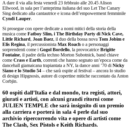
A dare il via alla festa venerdì 23 febbraio alle 20.45 Alison
Ellwood, in sala per l’anteprima italiana del suo Let The Canary
Sing dedicato alla cantautrice e icona dell’empowerment femminile
Cyndi Lauper
.
Si prosegue con opere dedicate a nomi mitici della storia della
musica come
Fatboy Slim, i The Birthday Party di Nick Cave,
Little Richard
,
Joan Baez
, il duo della bossa nova
Tom Jobim e
Elis Regina
, il percussionista
Max Roach
o a personaggi
sorprendenti come i
Gogol Bordello
, la provocatrice
Brigitte
Fontaine
, il padre della techno Morton Subotnick, band chiave
come
Crass e Earth
, correnti che hanno segnato un’epoca come da
dancehall giamaicana trapiantata a NY, la dance anni ’70 di
Nicky
Siano e lo Studio 54
– che sarà ospite al festival – ancora lo studio
di design Hipgnosis, autore di copertine mitiche raccontato da Anton
Corbjin.
60 ospiti dall’Italia e dal mondo, tra registi, attori,
giurati e artisti, con alcuni grandi ritorni come
JULIEN TEMPLE che sarà insignito di un premio
alla carriera e porterà in sala 4 perle dal suo
archivio ripercorrendo vita e opere di artisti come
The Clash, Sex Pistols e Keith Richards.