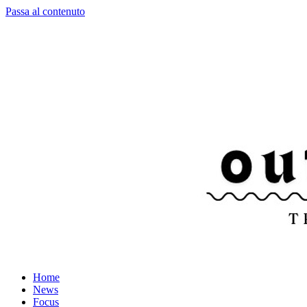
Passa al contenuto
Home
News
Focus