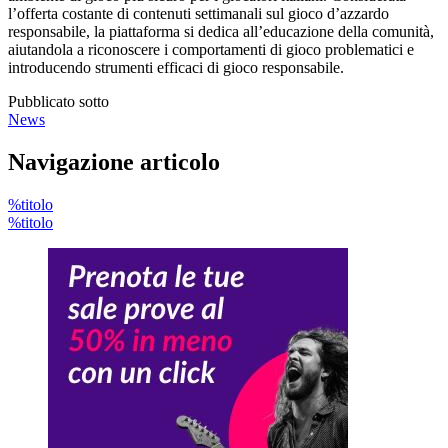
l’offerta costante di contenuti settimanali sul gioco d’azzardo
responsabile, la piattaforma si dedica all’educazione della comunità,
aiutandola a riconoscere i comportamenti di gioco problematici e
introducendo strumenti efficaci di gioco responsabile.
Pubblicato sotto
News
Navigazione articolo
%titolo
%titolo