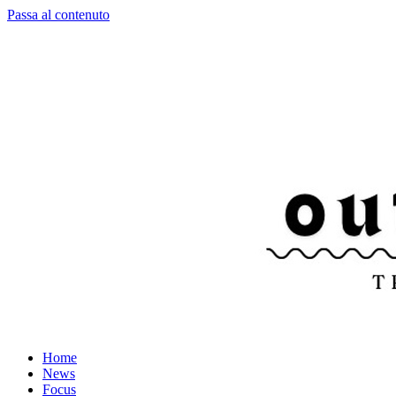
Passa al contenuto
Home
News
Focus