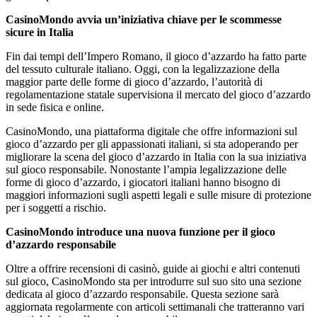
CasinoMondo avvia un’iniziativa chiave per le scommesse
sicure in Italia
Fin dai tempi dell’Impero Romano, il gioco d’azzardo ha fatto parte
del tessuto culturale italiano. Oggi, con la legalizzazione della
maggior parte delle forme di gioco d’azzardo, l’autorità di
regolamentazione statale supervisiona il mercato del gioco d’azzardo
in sede fisica e online.
CasinoMondo, una piattaforma digitale che offre informazioni sul
gioco d’azzardo per gli appassionati italiani, si sta adoperando per
migliorare la scena del gioco d’azzardo in Italia con la sua iniziativa
sul gioco responsabile. Nonostante l’ampia legalizzazione delle
forme di gioco d’azzardo, i giocatori italiani hanno bisogno di
maggiori informazioni sugli aspetti legali e sulle misure di protezione
per i soggetti a rischio.
CasinoMondo introduce una nuova funzione per il gioco
d’azzardo responsabile
Oltre a offrire recensioni di casinò, guide ai giochi e altri contenuti
sul gioco, CasinoMondo sta per introdurre sul suo sito una sezione
dedicata al gioco d’azzardo responsabile. Questa sezione sarà
aggiornata regolarmente con articoli settimanali che tratteranno vari