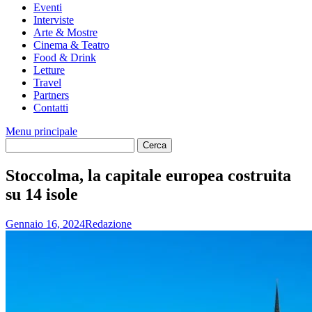
Eventi
Interviste
Arte & Mostre
Cinema & Teatro
Food & Drink
Letture
Travel
Partners
Contatti
Menu principale
Stoccolma, la capitale europea costruita
su 14 isole
Gennaio 16, 2024
Redazione