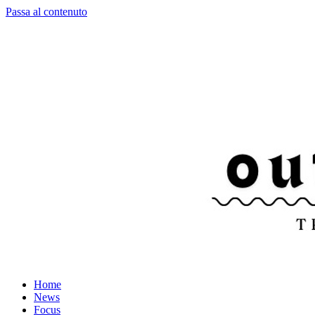
Passa al contenuto
Home
News
Focus