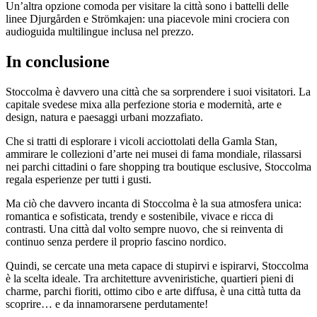
Un’altra opzione comoda per visitare la città sono i battelli delle
linee Djurgården e Strömkajen: una piacevole mini crociera con
audioguida multilingue inclusa nel prezzo.
In conclusione
Stoccolma è davvero una città che sa sorprendere i suoi visitatori. La
capitale svedese mixa alla perfezione storia e modernità, arte e
design, natura e paesaggi urbani mozzafiato.
Che si tratti di esplorare i vicoli acciottolati della Gamla Stan,
ammirare le collezioni d’arte nei musei di fama mondiale, rilassarsi
nei parchi cittadini o fare shopping tra boutique esclusive, Stoccolma
regala esperienze per tutti i gusti.
Ma ciò che davvero incanta di Stoccolma è la sua atmosfera unica:
romantica e sofisticata, trendy e sostenibile, vivace e ricca di
contrasti. Una città dal volto sempre nuovo, che si reinventa di
continuo senza perdere il proprio fascino nordico.
Quindi, se cercate una meta capace di stupirvi e ispirarvi, Stoccolma
è la scelta ideale. Tra architetture avveniristiche, quartieri pieni di
charme, parchi fioriti, ottimo cibo e arte diffusa, è una città tutta da
scoprire… e da innamorarsene perdutamente!