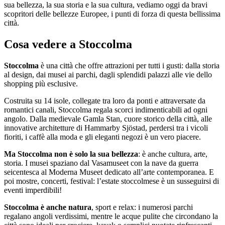
sua bellezza, la sua storia e la sua cultura, vediamo oggi da bravi
scopritori delle bellezze Europee, i punti di forza di questa bellissima
città.
Cosa vedere a Stoccolma
Stoccolma
è una città che offre attrazioni per tutti i gusti: dalla storia
al design, dai musei ai parchi, dagli splendidi palazzi alle vie dello
shopping più esclusive.
Costruita su 14 isole, collegate tra loro da ponti e attraversate da
romantici canali, Stoccolma regala scorci indimenticabili ad ogni
angolo. Dalla medievale Gamla Stan, cuore storico della città, alle
innovative architetture di Hammarby Sjöstad, perdersi tra i vicoli
fioriti, i caffè alla moda e gli eleganti negozi è un vero piacere.
Ma Stoccolma non è solo la sua bellezza
: è anche cultura, arte,
storia. I musei spaziano dal Vasamuseet con la nave da guerra
seicentesca al Moderna Museet dedicato all’arte contemporanea. E
poi mostre, concerti, festival: l’estate stoccolmese è un susseguirsi di
eventi imperdibili!
Stoccolma è anche natura
, sport e relax: i numerosi parchi
regalano angoli verdissimi, mentre le acque pulite che circondano la