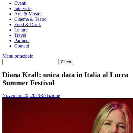
Eventi
Interviste
Arte & Mostre
Cinema & Teatro
Food & Drink
Letture
Travel
Partners
Contatti
Menu principale
Diana Krall: unica data in Italia al Lucca
Summer Festival
Novembre 20, 2023
Redazione