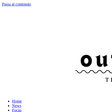
Passa al contenuto
Home
News
Focus