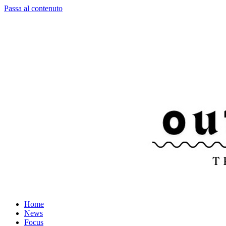
Passa al contenuto
Home
News
Focus