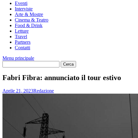
Eventi
Interviste
Arte & Mostre
Cinema & Teatro
Food & Drink
Letture
Travel
Partners
Contatti
Menu principale
Fabri Fibra: annunciato il tour estivo
Aprile 21, 2023
Redazione