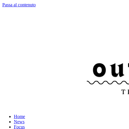
Passa al contenuto
Home
News
Focus