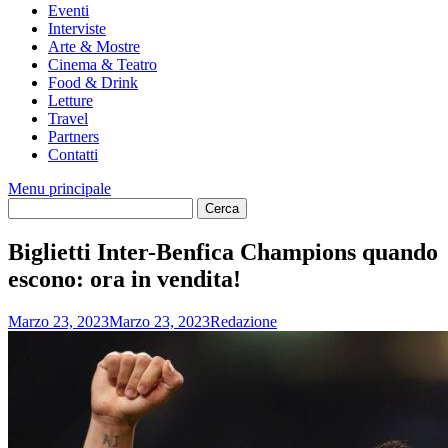
Eventi
Interviste
Arte & Mostre
Cinema & Teatro
Food & Drink
Letture
Travel
Partners
Contatti
Menu principale
Biglietti Inter-Benfica Champions quando
escono: ora in vendita!
Marzo 23, 2023
Marzo 23, 2023
Redazione