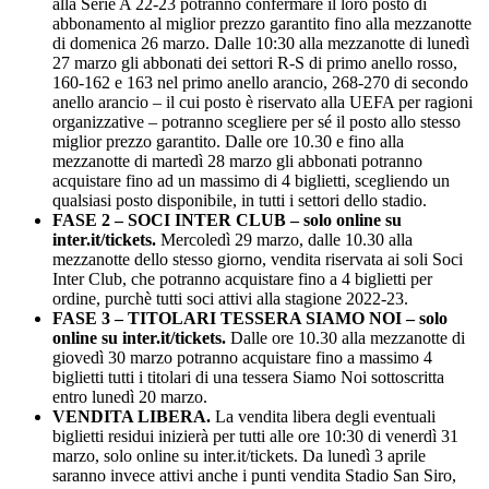
alla Serie A 22-23 potranno confermare il loro posto di
abbonamento al miglior prezzo garantito fino alla mezzanotte
di domenica 26 marzo. Dalle 10:30 alla mezzanotte di lunedì
27 marzo gli abbonati dei settori R-S di primo anello rosso,
160-162 e 163 nel primo anello arancio, 268-270 di secondo
anello arancio – il cui posto è riservato alla UEFA per ragioni
organizzative – potranno scegliere per sé il posto allo stesso
miglior prezzo garantito. Dalle ore 10.30 e fino alla
mezzanotte di martedì 28 marzo gli abbonati potranno
acquistare fino ad un massimo di 4 biglietti, scegliendo un
qualsiasi posto disponibile, in tutti i settori dello stadio.
FASE 2 – SOCI INTER CLUB – solo online su
inter.it/tickets.
Mercoledì 29 marzo, dalle 10.30 alla
mezzanotte dello stesso giorno, vendita riservata ai soli Soci
Inter Club, che potranno acquistare fino a 4 biglietti per
ordine, purchè tutti soci attivi alla stagione 2022-23.
FASE 3 – TITOLARI TESSERA SIAMO NOI – solo
online su inter.it/tickets.
Dalle ore 10.30 alla mezzanotte di
giovedì 30 marzo potranno acquistare fino a massimo 4
biglietti tutti i titolari di una tessera Siamo Noi sottoscritta
entro lunedì 20 marzo.
VENDITA LIBERA.
La vendita libera degli eventuali
biglietti residui inizierà per tutti alle ore 10:30 di venerdì 31
marzo, solo online su inter.it/tickets. Da lunedì 3 aprile
saranno invece attivi anche i punti vendita Stadio San Siro,