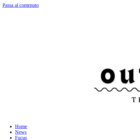
Passa al contenuto
Home
News
Focus