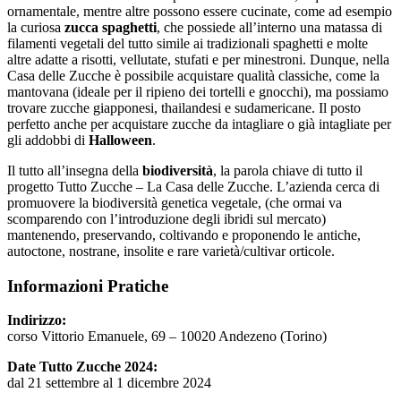
ornamentale, mentre altre possono essere cucinate, come ad esempio
la curiosa
zucca spaghetti
, che possiede all’interno una matassa di
filamenti vegetali del tutto simile ai tradizionali spaghetti e molte
altre adatte a risotti, vellutate, stufati e per minestroni. Dunque, nella
Casa delle Zucche è possibile acquistare qualità classiche, come la
mantovana (ideale per il ripieno dei tortelli e gnocchi), ma possiamo
trovare zucche giapponesi, thailandesi e sudamericane. Il posto
perfetto anche per acquistare zucche da intagliare o già intagliate per
gli addobbi di
Halloween
.
Il tutto all’insegna della
biodiversità
, la parola chiave di tutto il
progetto Tutto Zucche – La Casa delle Zucche. L’azienda cerca di
promuovere la biodiversità genetica vegetale, (che ormai va
scomparendo con l’introduzione degli ibridi sul mercato)
mantenendo, preservando, coltivando e proponendo le antiche,
autoctone, nostrane, insolite e rare varietà/cultivar orticole.
Informazioni Pratiche
Indirizzo:
corso Vittorio Emanuele, 69 – 10020 Andezeno (Torino)
Date Tutto Zucche 2024:
dal 21 settembre al 1 dicembre 2024