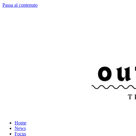
Passa al contenuto
Home
News
Focus