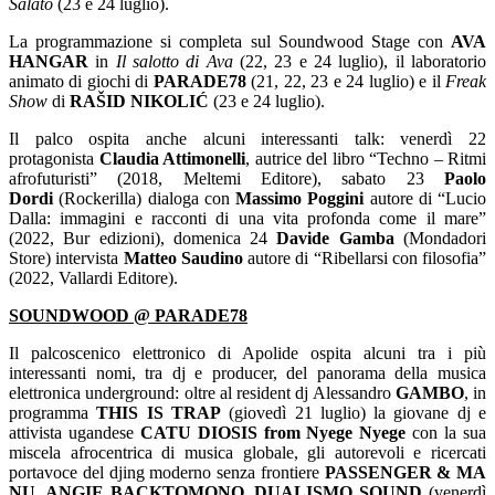
Salato
(23 e 24 luglio).
La programmazione si completa sul Soundwood Stage con
AVA
HANGAR
in
Il salotto di Ava
(22, 23 e 24 luglio), il laboratorio
animato di giochi di
PARADE78
(21, 22, 23 e 24 luglio) e il
Freak
Show
di
RAŠID NIKOLIĆ
(23 e 24 luglio).
Il palco ospita anche alcuni interessanti talk: venerdì 22
protagonista
Claudia Attimonelli
, autrice del libro “Techno – Ritmi
afrofuturisti” (2018, Meltemi Editore), sabato 23
Paolo
Dordi
(Rockerilla) dialoga con
Massimo Poggini
autore di “Lucio
Dalla: immagini e racconti di una vita profonda come il mare”
(2022, Bur edizioni), domenica 24
Davide Gamba
(Mondadori
Store) intervista
Matteo Saudino
autore di “Ribellarsi con filosofia”
(2022, Vallardi Editore).
SOUNDWOOD @ PARADE78
Il palcoscenico elettronico di Apolide ospita alcuni tra i più
interessanti nomi, tra dj e producer, del panorama della musica
elettronica underground: oltre al resident dj Alessandro
GAMBO
, in
programma
THIS IS TRAP
(giovedì 21 luglio) la giovane dj e
attivista ugandese
CATU DIOSIS from Nyege Nyege
con la sua
miscela afrocentrica di musica globale, gli autorevoli e ricercati
portavoce del djing moderno senza frontiere
PASSENGER & MA
NU, ANGIE BACKTOMONO,
DUALISMO
SOUND
(venerdì