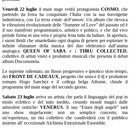
Venerdì 22 luglio
il main stage vedrà protagonista
COSMO
, che
partendo da Ivrea ha conquistato l’Italia con la sua travolgente
indietronica, con
La terza estate dell’amore
. Un album che rievoca
le vibrazioni rivoluzionarie delle “Summer of Love” del passato ed è
il suo manifesto programmatico, artistico e politico, e che dal vivo
prende forma in una vera e propria festa tutta da ballare. In apertura,
i suoni ibridi che smantellano ogni dogma di genere per esplorare le
infinite sfumature della musica del duo elettronico dall’anima
analogica
QUEEN OF SABA
e i
THRU COLLECTED
,
collettivo di artisti visivi e produttori musicali che presenta il debut
album Discomoneta.
Le supreme rallentato, un flusso progressivo e ipnotico slow-tempo,
dei
FRONT DE CADEAUX
, progetto che unisce il dj e produttore
romano Hugo Sanchez e il collega belga Athome, chiude il
programma del main stage del secondo giorno.
Sabato 23 luglio
arriva un artista che parla il linguaggio del pop in
modo eclettico e del tutto inedito, creando mondi magici dalle
atmosfere oniriche:
VENERUS
. Il suo “Estasi degli angeli” sarà
uno show stupefacente: non un semplice concerto, ma
un’esperienza, un rito collettivo che condividerà con il pubblico
insieme all’ eccezionale Alchimia Emozionale Ensemble.