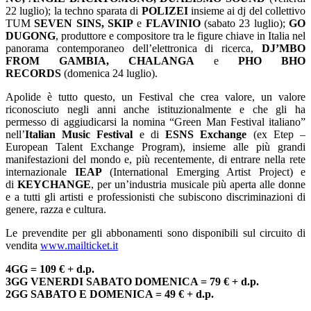
22 luglio); la techno sparata di
POLIZEI
insieme ai dj del collettivo
TUM
SEVEN SINS, SKIP
e
FLAVINIO
(sabato 23 luglio);
GO
DUGONG
, produttore e compositore tra le figure chiave in Italia nel
panorama contemporaneo dell’elettronica di ricerca,
DJ’MBO
FROM GAMBIA, CHALANGA
e
PHO BHO
RECORDS
(domenica 24 luglio).
Apolide è tutto questo, un Festival che crea valore, un valore
riconosciuto negli anni anche istituzionalmente e che gli ha
permesso di aggiudicarsi la nomina “Green Man Festival italiano”
nell’
Italian Music Festival
e di
ESNS Exchange
(ex Etep –
European Talent Exchange Program), insieme alle più grandi
manifestazioni del mondo e, più recentemente, di entrare nella rete
internazionale
IEAP
(International Emerging Artist Project) e
di
KEYCHANGE
, per un’industria musicale più aperta alle donne
e a tutti gli artisti e professionisti che subiscono discriminazioni di
genere, razza e cultura.
Le prevendite per gli abbonamenti sono disponibili sul circuito di
vendita
www.mailticket.it
4GG = 109 € + d.p.
3GG VENERDI SABATO DOMENICA = 79 € + d.p.
2GG SABATO E DOMENICA = 49 € + d.p.