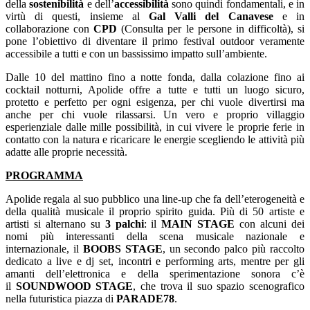
della
sostenibilità
e dell’
accessibilità
sono quindi fondamentali, e in
virtù di questi, insieme al
Gal Valli del Canavese
e in
collaborazione con
CPD
(Consulta per le persone in difficoltà), si
pone l’obiettivo di diventare il primo festival outdoor veramente
accessibile a tutti e con un bassissimo impatto sull’ambiente.
Dalle 10 del mattino fino a notte fonda, dalla colazione fino ai
cocktail notturni, Apolide offre a tutte e tutti un luogo sicuro,
protetto e perfetto per ogni esigenza, per chi vuole divertirsi ma
anche per chi vuole rilassarsi. Un vero e proprio villaggio
esperienziale dalle mille possibilità, in cui vivere le proprie ferie in
contatto con la natura e ricaricare le energie scegliendo le attività più
adatte alle proprie necessità.
PROGRAMMA
Apolide regala al suo pubblico una line-up che fa dell’eterogeneità e
della qualità musicale il proprio spirito guida. Più di 50 artiste e
artisti si alternano su
3 palchi
: il
MAIN STAGE
con alcuni dei
nomi più interessanti della scena musicale nazionale e
internazionale, il
BOOBS STAGE
, un secondo palco più raccolto
dedicato a live e dj set, incontri e performing arts, mentre per gli
amanti dell’elettronica e della sperimentazione sonora c’è
il
SOUNDWOOD STAGE
, che trova il suo spazio scenografico
nella futuristica piazza di
PARADE78
.