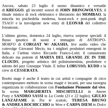
Ancora, sabato 23 luglio il suono dinamico e versatile
di
KREGGO
, gli incontri sonori di
JOHN BRINGWOLVES
, il
rituale mistico di rock elettronico e liberatorio dei
MOMBAO
, la
miscela tra psichedelia moderna, kraut-rock e post-punk degli
TSAO! e la travolgente new entry di
LEONAR
del collettivo
Ivreatronic.
L’ultimo giorno, domenica 24 luglio, riserva sorprese speciali: il
flusso ipnotico di suoni e immagini di
ANTROPO-
MORFO
di
CORGIAT W/ AKASHA
, live audio video che
coinvolge Giovanni Mecio, tra i migliori produttori emergenti in
Italia, e l’artista visivo Riccardo Franco-Loiri; il cantautorato
delicato ma potente di
MARTA DEL GRANDI
;
ZE IN THE
CLOUDS
, progetto artistico del polistrumentista, produttore e
talento del jazz Giuseppe Vitale. E infine
LORUSSO, KUDD
e la
crew di
CESSERATA
.
Boobs stage è anche il teatro in cui artisti e compagnie di circo
contemporaneo mettono in scena magie e incanti, per una rassegna
organizzata in collaborazione con
Fondazione Piemonte dal vivo
.
In scena
MARGHERITA MISCHITELLI
in
Amore
Pony
e
SANDRO SASSI
in
La Corda
(21 e 22 luglio);
GIULIO
LANZAFAME
in
Tra le scatole
,
TERESA BRUNO
&
ANDREA BOCHICCHIO
in
Wow
e
CARPA DIEM
in
Dolce