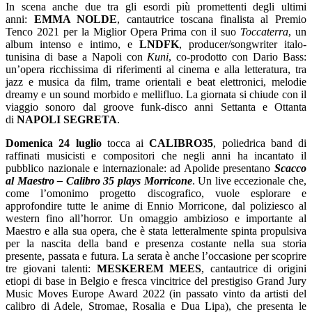
In scena anche due tra gli esordi più promettenti degli ultimi
anni:
EMMA NOLDE
, cantautrice toscana finalista al Premio
Tenco 2021 per la Miglior Opera Prima con il suo
Toccaterra
, un
album intenso e intimo, e
LNDFK
, producer/songwriter italo-
tunisina di base a Napoli con
Kuni
, co-prodotto con Dario Bass:
un’opera ricchissima di riferimenti al cinema e alla letteratura, tra
jazz e musica da film, trame orientali e beat elettronici, melodie
dreamy e un sound morbido e mellifluo. La giornata si chiude con il
viaggio sonoro dal groove funk-disco anni Settanta e Ottanta
di
NAPOLI SEGRETA
.
Domenica 24 luglio
tocca ai
CALIBRO35
, poliedrica band di
raffinati musicisti e compositori che negli anni ha incantato il
pubblico nazionale e internazionale: ad Apolide presentano
Scacco
al Maestro – Calibro 35 plays Morricone
. Un live eccezionale che,
come l’omonimo progetto discografico, vuole esplorare e
approfondire tutte le anime di Ennio Morricone, dal poliziesco al
western fino all’horror. Un omaggio ambizioso e importante al
Maestro e alla sua opera, che è stata letteralmente spinta propulsiva
per la nascita della band e presenza costante nella sua storia
presente, passata e futura. La serata è anche l’occasione per scoprire
tre giovani talenti:
MESKEREM MEES
, cantautrice di origini
etiopi di base in Belgio e fresca vincitrice del prestigiso Grand Jury
Music Moves Europe Award 2022 (in passato vinto da artisti del
calibro di Adele, Stromae, Rosalia e Dua Lipa), che presenta le