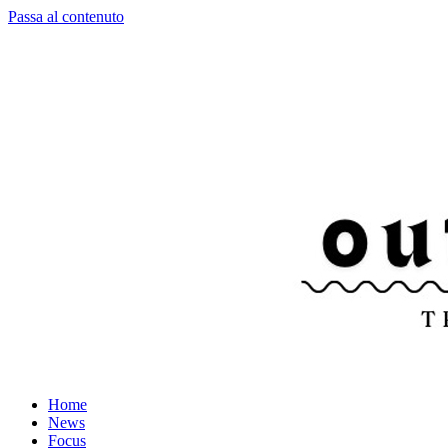
Passa al contenuto
Home
News
Focus