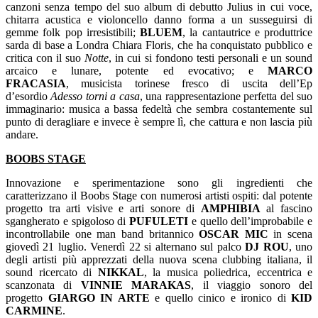
canzoni senza tempo del suo album di debutto Julius in cui voce,
chitarra acustica e violoncello danno forma a un susseguirsi di
gemme folk pop irresistibili;
BLUEM
, la cantautrice e produttrice
sarda di base a Londra Chiara Floris, che ha conquistato pubblico e
critica con il suo
Notte
, in cui si fondono testi personali e un sound
arcaico e lunare, potente ed evocativo; e
MARCO
FRACASIA
, musicista torinese fresco di uscita dell’Ep
d’esordio
Adesso torni a casa
, una rappresentazione perfetta del suo
immaginario: musica a bassa fedeltà che sembra costantemente sul
punto di deragliare e invece è sempre lì, che cattura e non lascia più
andare.
BOOBS STAGE
Innovazione e sperimentazione sono gli ingredienti che
caratterizzano il Boobs Stage con numerosi artisti ospiti: dal potente
progetto tra arti visive e arti sonore di
AMPHIBIA
al fascino
sgangherato e spigoloso di
PUFULETI
e quello dell’improbabile e
incontrollabile one man band britannico
OSCAR MIC
in scena
giovedì 21 luglio. Venerdì 22 si alternano sul palco
DJ ROU
, uno
degli artisti più apprezzati della nuova scena clubbing italiana, il
sound ricercato di
NIKKAL
, la musica poliedrica, eccentrica e
scanzonata di
VINNIE MARAKAS
, il viaggio sonoro del
progetto
GIARGO IN ARTE
e quello cinico e ironico di
KID
CARMINE
.