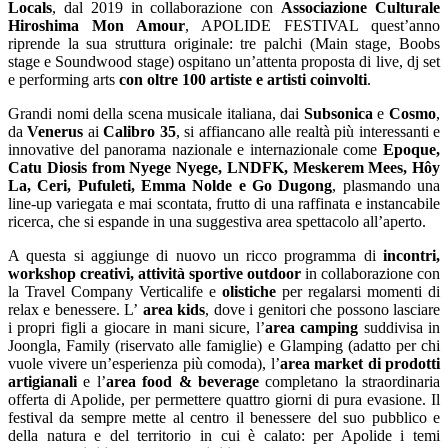
Locals
, dal 2019 in collaborazione con
Associazione Culturale
Hiroshima Mon Amour
, APOLIDE FESTIVAL quest’anno
riprende la sua struttura originale: tre palchi (Main stage, Boobs
stage e Soundwood stage) ospitano un’attenta proposta di live, dj set
e performing arts
con oltre 100 artiste e artisti coinvolti
.
Grandi nomi della scena musicale italiana, dai
Subsonica
e
Cosmo
,
da
Venerus
ai
Calibro 35
, si affiancano alle realtà più interessanti e
innovative del panorama nazionale e internazionale come
Epoque,
Catu Diosis from Nyege Nyege, LNDFK, Meskerem Mees, Hôy
La, Ceri, Pufuleti, Emma Nolde e Go Dugong
, plasmando una
line-up variegata e mai scontata, frutto di una raffinata e instancabile
ricerca, che si espande in una suggestiva area spettacolo all’aperto.
A questa si aggiunge di nuovo un ricco programma di
incontri,
workshop creativi, attività sportive outdoor
in collaborazione con
la Travel Company Verticalife e
olistiche
per regalarsi momenti di
relax e benessere. L’
area kids
, dove i genitori che possono lasciare
i propri figli a giocare in mani sicure, l’
area camping
suddivisa in
Joongla, Family (riservato alle famiglie) e Glamping (adatto per chi
vuole vivere un’esperienza più comoda), l’
area market di prodotti
artigianali
e l’
area food & beverage
completano la straordinaria
offerta di Apolide, per permettere quattro giorni di pura evasione. Il
festival da sempre mette al centro il benessere del suo pubblico e
della natura e del territorio in cui è calato: per Apolide i temi