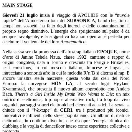
MAIN STAGE
Giovedì 21 luglio
inizia il viaggio di APOLIDE con le “nuvole
rapide” dell’Atmosferico tour dei
SUBSONICA
, band che, fin da
tempi non sospetti, ha fatto degli incroci e delle contaminazioni il
proprio segno distintivo. L’energia che sprigionano sul palco è da
sempre travolgente, e la suggestiva location open air è perfetta per
celebrare il ventennale del loro
Amorematico
.
Nella stessa sera la promessa dell’afro-trap italiana
EPOQUE
, nome
d’arte di Janine Tshela Nzua, classe 1992, cantante e rapper di
origini congolesi, nata a Torino e cresciuta tra Parigi e Bruxelles:
testi conscious, in cui mescola italiano, francese e lingala, si
intrecciano a sonorità afro in cui la melodia R’n’B si alterna al rap. E
ancora un’altra stella nascente, questa volta dai cieli del Nord
Europa: la norvegese
HÔY LA
, al secolo Ingri Høyland
Kvammstad, che presenta il nuovo album coprodotto con Anders
Bach,
There’s a Girl Inside My Brain Who Wants to Die
: un mix
onirico di elettronica, trip-hop e alternative rock, tra loop dal vivo
organici, paesaggi sonori elettronici ed elementi acustici. La serata si
chiude con il “
Waxtape
” di
CERI
, tra i produttori più iconici,
innovativi e influenti dello street pop italiano. Un album di matrice
elettronica, in continuo divenire, che riscopre l’energia ritmica del
clubbing e la voglia di dancefloor inteso come esperienza collettiva e
profonda.