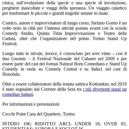
cinica, sull’evoluzione della specie e una specie di involuzione,
preghiere inascoltate e viaggi della speranza. Un viaggio catartico
per trasformare le piccole e grandi tragedie umane in risate.
Comico, autore e improvvisatore di lungo corso, Stefano Gorno è un
volto noto in città per l’intensa attività portata avanti con la scuola
Comedy Studio, Quinta Tinta Improvvisazione e Teatro della
Caduta, oltre che l’organizzatore del primo Torino Stand Up
Festival.
Lungo tutto lo stivale, invece, è conosciuto per aver vinto – con il
duo Gnomiz – il Festival Nazionale del Cabaret nel 2009 e per
essere parte del cast dei format Natural Born Comedians e Stand Up
Comedy in onda su Comedy Central e su Italia1 nel cast di
Honolulu.
Oltre a essere collaboratore della testata satirica Kotiomkin, nel 2019
è stato segnalato dal Corriere della Sera tra
i più divertenti stand up
comedian italiani
.
Per informazioni e prenotazioni
Cecchi Point Casa del Quartiere, Torino
INTERO 10€; RIDOTTO ARCI, UNDER 18, OVER 65,
STUDENTI 8 €; AURORA E SOCI QT 5€