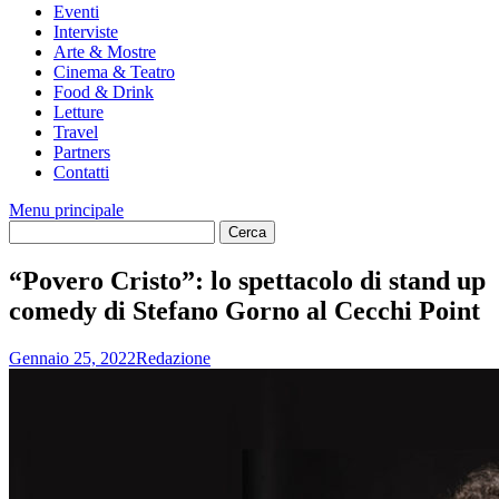
Eventi
Interviste
Arte & Mostre
Cinema & Teatro
Food & Drink
Letture
Travel
Partners
Contatti
Menu principale
“Povero Cristo”: lo spettacolo di stand up
comedy di Stefano Gorno al Cecchi Point
Gennaio 25, 2022
Redazione