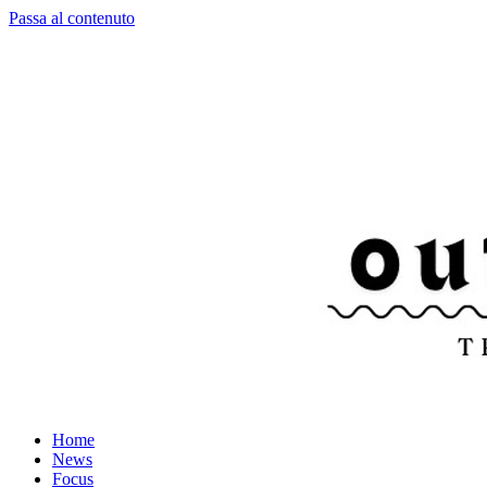
Passa al contenuto
Home
News
Focus