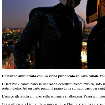
Lo hanno annunciato con un video pubblicato sul loro canale YouTu
I Daft Punk camminano in una landa desertica: niente musica, solo 
resta indietro. Ad un certo punto, il primo torna sui suoi passi per rag
L’amico gli regola un timer sulla schiena e si allontana. Passa un min
Ora è ufficiale: i Daft Punk si sono sciolti e l’hanno comunicato con q