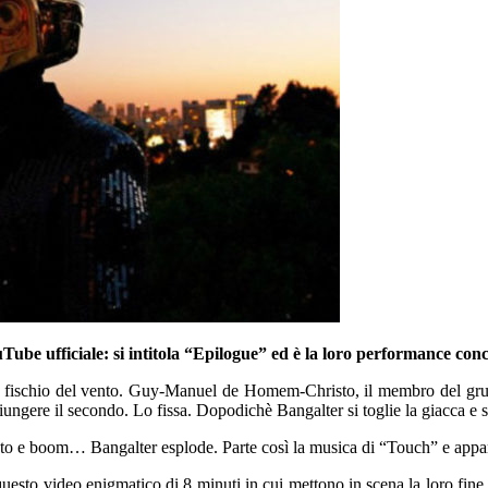
be ufficiale: si intitola “Epilogue” ed è la loro performance conc
il fischio del vento. Guy-Manuel de Homem-Christo, il membro del grup
giungere il secondo. Lo fissa. Dopodichè Bangalter si toglie la giacca e si
uto e boom… Bangalter esplode. Parte così la musica di “Touch” e appare
uesto video enigmatico di 8 minuti in cui mettono in scena la loro fine (