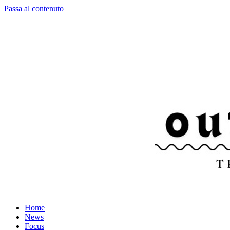
Passa al contenuto
Home
News
Focus