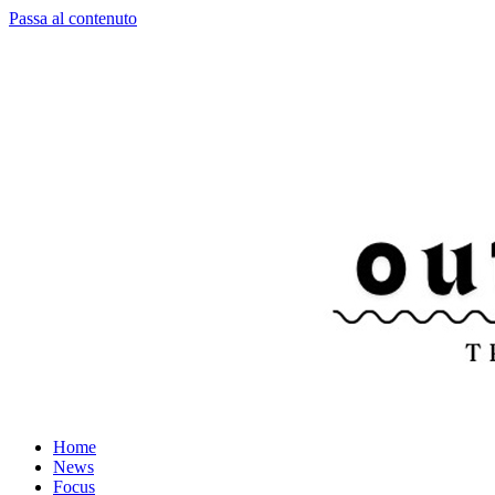
Passa al contenuto
Home
News
Focus