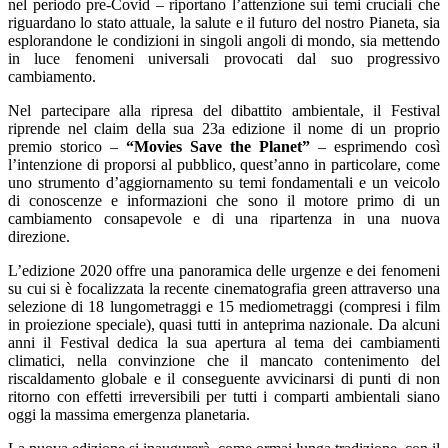
nel periodo pre-Covid – riportano l’attenzione sui temi cruciali che
riguardano lo stato attuale, la salute e il futuro del nostro Pianeta, sia
esplorandone le condizioni in singoli angoli di mondo, sia mettendo
in luce fenomeni universali provocati dal suo progressivo
cambiamento.
Nel partecipare alla ripresa del dibattito ambientale, il Festival
riprende nel claim della sua 23a edizione il nome di un proprio
premio storico –
“Movies Save the Planet”
– esprimendo così
l’intenzione di proporsi al pubblico, quest’anno in particolare, come
uno strumento d’aggiornamento su temi fondamentali e un veicolo
di conoscenze e informazioni che sono il motore primo di un
cambiamento consapevole e di una ripartenza in una nuova
direzione.
L’edizione 2020 offre una panoramica delle urgenze e dei fenomeni
su cui si è focalizzata la recente cinematografia green attraverso una
selezione di 18 lungometraggi e 15 mediometraggi (compresi i film
in proiezione speciale), quasi tutti in anteprima nazionale. Da alcuni
anni il Festival dedica la sua apertura al tema dei cambiamenti
climatici, nella convinzione che il mancato contenimento del
riscaldamento globale e il conseguente avvicinarsi di punti di non
ritorno con effetti irreversibili per tutti i comparti ambientali siano
oggi la massima emergenza planetaria.