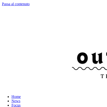
Passa al contenuto
Home
News
Focus