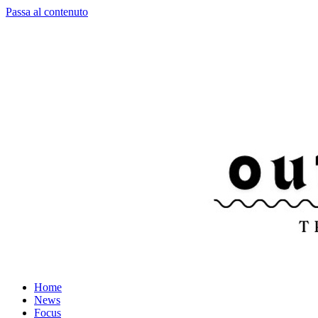
Passa al contenuto
Home
News
Focus