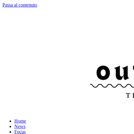
Passa al contenuto
Home
News
Focus