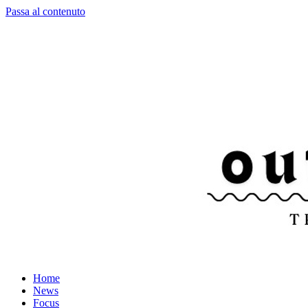
Passa al contenuto
Home
News
Focus