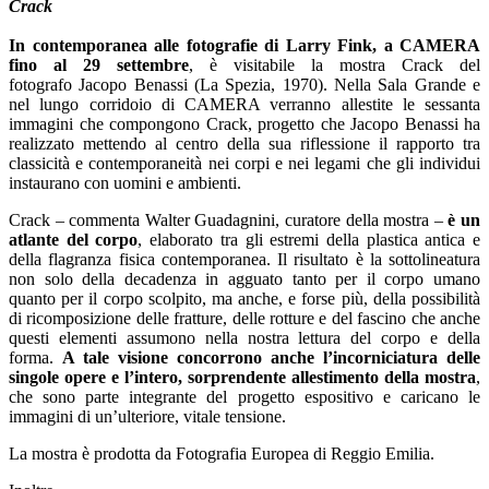
Crack
In contemporanea alle fotografie di Larry Fink, a CAMERA
fino al 29 settembre
, è visitabile la mostra Crack del
fotografo Jacopo Benassi (La Spezia, 1970). Nella Sala Grande e
nel lungo corridoio di CAMERA verranno allestite le sessanta
immagini che compongono Crack, progetto che Jacopo Benassi ha
realizzato mettendo al centro della sua riflessione il rapporto tra
classicità e contemporaneità nei corpi e nei legami che gli individui
instaurano con uomini e ambienti.
Crack – commenta Walter Guadagnini, curatore della mostra –
è un
atlante del corpo
, elaborato tra gli estremi della plastica antica e
della flagranza fisica contemporanea. Il risultato è la sottolineatura
non solo della decadenza in agguato tanto per il corpo umano
quanto per il corpo scolpito, ma anche, e forse più, della possibilità
di ricomposizione delle fratture, delle rotture e del fascino che anche
questi elementi assumono nella nostra lettura del corpo e della
forma.
A tale visione concorrono anche l’incorniciatura delle
singole opere e l’intero, sorprendente allestimento della mostra
,
che sono parte integrante del progetto espositivo e caricano le
immagini di un’ulteriore, vitale tensione.
La mostra è prodotta da Fotografia Europea di Reggio Emilia.