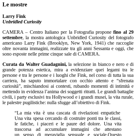
Le mostre
Larry Fink
Unbridled Curiosity
CAMERA – Centro Italiano per la Fotografia propone
fino al 29
settembre
, la mostra antologica Unbridled Curiosity del fotografo
americano Larry Fink (Brooklyn, New York, 1941) che raccoglie
oltre novanta immagini, realizzate tra gli anni Sessanta e oggi, che
sono esposte nelle prime cinque sale di CAMERA.
Curata da Walter Guadagnini,
la selezione in bianco e nero e di
grande potenza estetica, mira a evidenziare quei legami tra le
persone e tra le persone e i luoghi che Fink, nel corso di tutta la sua
carriera, ha saputo immortalare con occhio attento e “sfrenata
curiosità”, mischiandosi ai contesti, rubando momenti di intimità e
mettendo in evidenza l’anima dei soggetti ritratti. Le grandi battaglie
civili, i party esclusivi tra Hollywood e i grandi musei, la vita rurale,
le palestre pugilistiche: nulla sfugge all’obiettivo di Fink.
“La mia vita è una cascata di rivelazioni empatiche
Una vita spesa cercando di costruire ponti tra le classi,
le fatiche, i piaceri e le paure del dolore. Una vita
trascorsa ad accumulare immagini che attestano
un senso di meraviglia sensuale e sociale.Questo