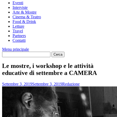
Eventi
Interviste
Arte & Mostre
Cinema & Teatro
Food & Drink
Letture
Travel
Partners
Contatti
Menu principale
Le mostre, i workshop e le attività
educative di settembre a CAMERA
Settembre 3, 2019
Settembre 3, 2019
Redazione