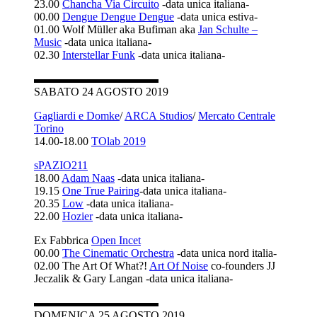
23.00
Chancha Via Circuito
-data unica italiana-
00.00
Dengue Dengue Dengue
-data unica estiva-
01.00 Wolf Müller aka Bufiman aka
Jan Schulte –
Music
-data unica italiana-
02.30
Interstellar Funk
-data unica italiana-
▬▬▬▬▬▬▬▬▬▬▬
SABATO 24 AGOSTO 2019
Gagliardi e Domke
/
ARCA Studios
/
Mercato Centrale
Torino
14.00-18.00
TOlab 2019
sPAZIO211
18.00
Adam Naas
-data unica italiana-
19.15
One True Pairing
-data unica italiana-
20.35
Low
-data unica italiana-
22.00
Hozier
-data unica italiana-
Ex Fabbrica
Open Incet
00.00
The Cinematic Orchestra
-data unica nord italia-
02.00 The Art Of What?!
Art Of Noise
co-founders JJ
Jeczalik & Gary Langan -data unica italiana-
▬▬▬▬▬▬▬▬▬▬▬
DOMENICA 25 AGOSTO 2019