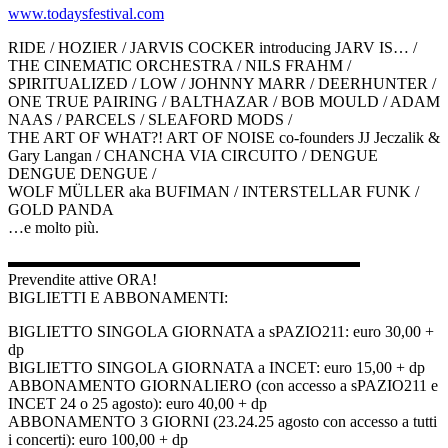
www.todaysfestival.com
RIDE / HOZIER / JARVIS COCKER introducing JARV IS… /
THE CINEMATIC ORCHESTRA / NILS FRAHM /
SPIRITUALIZED / LOW / JOHNNY MARR / DEERHUNTER /
ONE TRUE PAIRING / BALTHAZAR / BOB MOULD / ADAM
NAAS / PARCELS / SLEAFORD MODS /
THE ART OF WHAT?! ART OF NOISE co-founders JJ Jeczalik &
Gary Langan / CHANCHA VIA CIRCUITO / DENGUE
DENGUE DENGUE /
WOLF MÜLLER aka BUFIMAN / INTERSTELLAR FUNK /
GOLD PANDA
…e molto più.
▬▬▬▬▬▬▬▬▬▬▬▬▬▬▬▬▬▬▬▬▬▬
Prevendite attive ORA!
BIGLIETTI E ABBONAMENTI:
BIGLIETTO SINGOLA GIORNATA a sPAZIO211: euro 30,00 +
dp
BIGLIETTO SINGOLA GIORNATA a INCET: euro 15,00 + dp
ABBONAMENTO GIORNALIERO (con accesso a sPAZIO211 e
INCET 24 o 25 agosto): euro 40,00 + dp
ABBONAMENTO 3 GIORNI (23.24.25 agosto con accesso a tutti
i concerti): euro 100,00 + dp