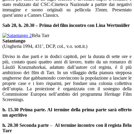
stato realizzato dal CSC-Cineteca Nazionale a partire dai negativi
immagine e suono originali su pellicola 35mm. Presentato
quest’anno a Cannes Classics.
Sab 28, h. 20.30 – Prima del film incontro con Lina Wertmüller
Béla Tarr
Satantango
(Ungheria 1994, 431’, DCP, col., v.o. sott.it.)
Diviso in due parti e in dodici capitoli, per la durata di sette ore e
più, costato quasi quattro anni di lavoro, tratto da un romanzo di
László Krasznahorkai, adattato dall’autore col regista, è il più
ambizioso dei film di Tarr. In un villaggio della pianura stepposa
ungherese due gabbamondo convincono la popolazione a lasciare le
proprie case e i loro risparmi, per fondare una colonia collettiva
dell’utopia. La proiezione è organizzata con il sostegno della
Commissione Europea nell’ambito del programma Heritage Film
Screenings.
h. 15.30 Prima parte. Al termine della prima parte sarà offerto
un aperitivo
h. 20.30 Seconda parte
–
Al termine incontro con il regista Béla
Tarr