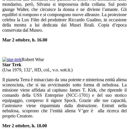
mondariso, però, Silvana si impossessa della collana. Sul posto
giunge Walter, che circuisce la donna e ne diviene l’amante. Gli
equilibri si rompono e si compongono nuove alleanze. La proiezione
celebra la Lux Film del produttore Riccardo Gualino, in occasione
della mostra a lui dedicata dai Musei Reali. Copia d’epoca
conservata dal Museo.
Mar 2 ottobre, h. 16.00
Robert Wise
Star Trek
(Usa 1979, 132’, HD, col., v.o. sott.it.)
Il pianeta Terra è minacciato da una potente e misteriosa entità aliena
sconosciuta, che si sta avvicinando sotto forma di nebulosa. La
missione viene affidata al capitano James T. Kirk, che riprende il
comando della USS Enterprise (NCC-1701) e del suo storico
equipaggio, compreso il signor Spock. Grazie alle sue capacità,
l’astronave viene risparmiata dalla distruzione. Entrati nella
nebulosa, scoprono che l’entità aliena V’ger è alla ricerca del
proprio Creatore.
Mer 2 ottobre, h. 18.00