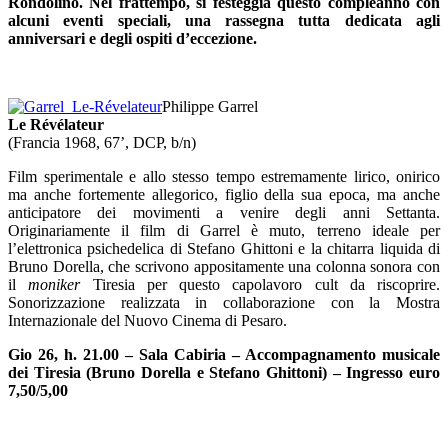
Rondolino. Nel frattempo, si festeggia questo compleanno con
alcuni eventi speciali, una rassegna tutta dedicata agli
anniversari e degli ospiti d’eccezione.
–
Philippe Garrel
Le Révélateur
(Francia 1968, 67’, DCP, b/n)
Film sperimentale e allo stesso tempo estremamente lirico, onirico
ma anche fortemente allegorico, figlio della sua epoca, ma anche
anticipatore dei movimenti a venire degli anni Settanta.
Originariamente il film di Garrel è muto, terreno ideale per
l’elettronica psichedelica di Stefano Ghittoni e la chitarra liquida di
Bruno Dorella, che scrivono appositamente una colonna sonora con
il
moniker
Tiresia per questo capolavoro cult da riscoprire.
Sonorizzazione realizzata in collaborazione con la Mostra
Internazionale del Nuovo Cinema di Pesaro.
Gio 26, h. 21.00 – Sala Cabiria – Accompagnamento musicale
dei Tiresia (Bruno Dorella e Stefano Ghittoni) – Ingresso euro
7,50/5,00