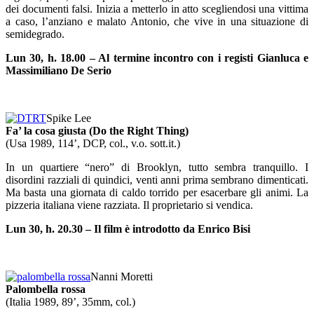
dei documenti falsi. Inizia a metterlo in atto scegliendosi una vittima
a caso, l’anziano e malato Antonio, che vive in una situazione di
semidegrado.
Lun 30, h. 18.00 – Al termine incontro con i registi Gianluca e
Massimiliano De Serio
Spike Lee
Fa’ la cosa giusta (Do the Right Thing)
(Usa 1989, 114’, DCP, col., v.o. sott.it.)
In un quartiere “nero” di Brooklyn, tutto sembra tranquillo. I
disordini razziali di quindici, venti anni prima sembrano dimenticati.
Ma basta una giornata di caldo torrido per esacerbare gli animi. La
pizzeria italiana viene razziata. Il proprietario si vendica.
Lun 30, h. 20.30 – Il film è introdotto da Enrico Bisi
Nanni Moretti
Palombella rossa
(Italia 1989, 89’, 35mm, col.)