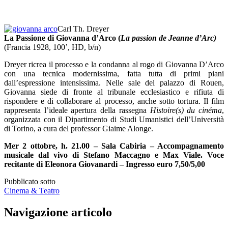
Carl Th. Dreyer
La Passione di Giovanna d’Arco (
La passion de Jeanne d’Arc)
(Francia 1928, 100’, HD, b/n)
Dreyer ricrea il processo e la condanna al rogo di Giovanna D’Arco
con una tecnica modernissima, fatta tutta di primi piani
dall’espressione intensissima. Nelle sale del palazzo di Rouen,
Giovanna siede di fronte al tribunale ecclesiastico e rifiuta di
rispondere e di collaborare al processo, anche sotto tortura. Il film
rappresenta l’ideale apertura della rassegna
Histoire(s) du cinéma
,
organizzata con il Dipartimento di Studi Umanistici dell’Università
di Torino, a cura del professor Giaime Alonge.
Mer 2 ottobre, h. 21.00 – Sala Cabiria – Accompagnamento
musicale dal vivo di Stefano Maccagno e Max Viale. Voce
recitante di Eleonora Giovanardi –
Ingresso euro 7,50/5,00
Pubblicato sotto
Cinema & Teatro
Navigazione articolo