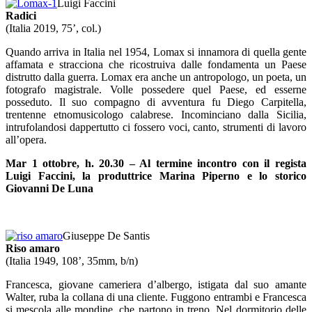
Luigi Faccini
Radici
(Italia 2019, 75’, col.)
Quando arriva in Italia nel 1954, Lomax si innamora di quella gente
affamata e stracciona che ricostruiva dalle fondamenta un Paese
distrutto dalla guerra. Lomax era anche un antropologo, un poeta, un
fotografo magistrale. Volle possedere quel Paese, ed esserne
posseduto. Il suo compagno di avventura fu Diego Carpitella,
trentenne etnomusicologo calabrese. Incominciano dalla Sicilia,
intrufolandosi dappertutto ci fossero voci, canto, strumenti di lavoro
all’opera.
Mar 1 ottobre, h. 20.30 – Al termine incontro con il regista
Luigi Faccini, la produttrice Marina Piperno e lo storico
Giovanni De Luna
Giuseppe De Santis
Riso amaro
(Italia 1949, 108’, 35mm, b/n)
Francesca, giovane cameriera d’albergo, istigata dal suo amante
Walter, ruba la collana di una cliente. Fuggono entrambi e Francesca
si mescola alle mondine, che partono in treno. Nel dormitorio delle