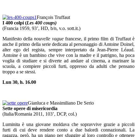
François Truffaut
I 400 colpi (
Les 400 coups)
(Francia 1959, 93’, HD, b/n, v.o. sott.it.)
Manifesto della
nouvelle vague
francese, il primo film di Truffaut è
anche il primo della serie dedicata al personaggio di Antoine Doinel,
alter ego del regista, sempre interpretato da Jean-Pierre Léaud.
Antoine è un bambino che vive con la madre e il patrigno, ha poca
voglia di studiare e si diverte ad andare al cinema, a marinare la
scuola, a compiere piccoli furti, oppresso da adulti che pensano
troppo a se stessi.
Lun 30, h. 16.00
Gianluca e Massimiliano De Serio
Sette opere di misericordia
(Italia/Romania 2011, 103’, DCP, col.)
Luminita è una giovane moldava che sopravvive grazie a piccoli
furti di cui deve rendere conto a due balordi connazionali. La
ragazza, però, ha un piano per sfuggire al loro controllo e ottenere