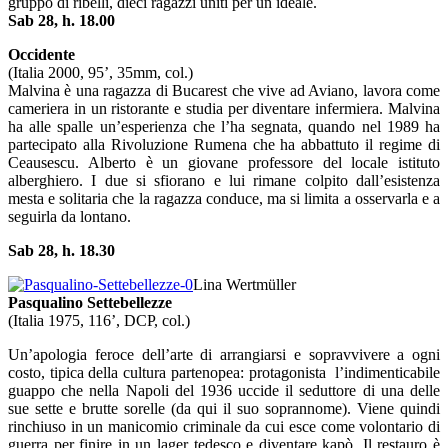
gruppo di ribelli, dieci ragazzi uniti per un ideale.
Sab 28, h. 18.00
Occidente
(Italia 2000, 95’, 35mm, col.)
Malvina è una ragazza di Bucarest che vive ad Aviano, lavora come
cameriera in un ristorante e studia per diventare infermiera. Malvina
ha alle spalle un’esperienza che l’ha segnata, quando nel 1989 ha
partecipato alla Rivoluzione Rumena che ha abbattuto il regime di
Ceausescu. Alberto è un giovane professore del locale istituto
alberghiero. I due si sfiorano e lui rimane colpito dall’esistenza
mesta e solitaria che la ragazza conduce, ma si limita a osservarla e a
seguirla da lontano.
Sab 28, h. 18.30
Lina Wertmüller
Pasqualino Settebellezze
(Italia 1975, 116’, DCP, col.)
Un’apologia feroce dell’arte di arrangiarsi e sopravvivere a ogni
costo, tipica della cultura partenopea: protagonista l’indimenticabile
guappo che nella Napoli del 1936 uccide il seduttore di una delle
sue sette e brutte sorelle (da qui il suo soprannome). Viene quindi
rinchiuso in un manicomio criminale da cui esce come volontario di
guerra per finire in un lager tedesco e diventare kapò. Il restauro è