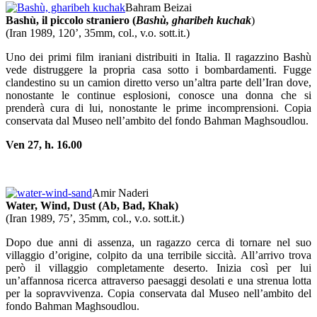
Bahram Beizai
Bashù, il piccolo straniero (
Bashù, gharibeh kuchak
)
(Iran 1989, 120’, 35mm, col., v.o. sott.it.)
Uno dei primi film iraniani distribuiti in Italia. Il ragazzino Bashù
vede distruggere la propria casa sotto i bombardamenti. Fugge
clandestino su un camion diretto verso un’altra parte dell’Iran dove,
nonostante le continue esplosioni, conosce una donna che si
prenderà cura di lui, nonostante le prime incomprensioni. Copia
conservata dal Museo nell’ambito del fondo Bahman Maghsoudlou.
Ven 27, h. 16.00
Amir Naderi
Water, Wind, Dust (Ab, Bad, Khak)
(Iran 1989, 75’, 35mm, col., v.o. sott.it.)
Dopo due anni di assenza, un ragazzo cerca di tornare nel suo
villaggio d’origine, colpito da una terribile siccità. All’arrivo trova
però il villaggio completamente deserto. Inizia così per lui
un’affannosa ricerca attraverso paesaggi desolati e una strenua lotta
per la sopravvivenza. Copia conservata dal Museo nell’ambito del
fondo Bahman Maghsoudlou.