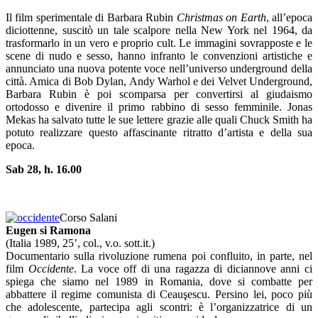
Il film sperimentale di Barbara Rubin
Christmas on Earth
, all’epoca
diciottenne, suscitò un tale scalpore nella New York nel 1964, da
trasformarlo in un vero e proprio cult. Le immagini sovrapposte e le
scene di nudo e sesso, hanno infranto le convenzioni artistiche e
annunciato una nuova potente voce nell’universo underground della
città. Amica di Bob Dylan, Andy Warhol e dei Velvet Underground,
Barbara Rubin è poi scomparsa per convertirsi al giudaismo
ortodosso e divenire il primo rabbino di sesso femminile. Jonas
Mekas ha salvato tutte le sue lettere grazie alle quali Chuck Smith ha
potuto realizzare questo affascinante ritratto d’artista e della sua
epoca.
Sab 28, h. 16.00
Corso Salani
Eugen si Ramona
(Italia 1989, 25’, col., v.o. sott.it.)
Documentario sulla rivoluzione rumena poi confluito, in parte, nel
film
Occidente
. La voce off di una ragazza di diciannove anni ci
spiega che siamo nel 1989 in Romania, dove si combatte per
abbattere il regime comunista di Ceauşescu. Persino lei, poco più
che adolescente, partecipa agli scontri: è l’organizzatrice di un