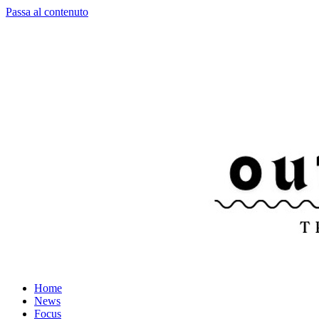
Passa al contenuto
Home
News
Focus