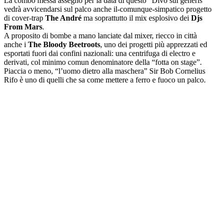
La combo messa assegno per la data di questo “Divo sui generis”
vedrà avvicendarsi sul palco anche il-comunque-simpatico progetto
di cover-trap
The André
ma soprattutto il mix esplosivo dei
Djs
From Mars
.
A proposito di bombe a mano lanciate dal mixer, riecco in città
anche i
The Bloody Beetroots
, uno dei progetti più apprezzati ed
esportati fuori dai confini nazionali: una centrifuga di electro e
derivati, col minimo comun denominatore della “fotta on stage”.
Piaccia o meno, “l’uomo dietro alla maschera” Sir Bob Cornelius
Rifo è uno di quelli che sa come mettere a ferro e fuoco un palco.