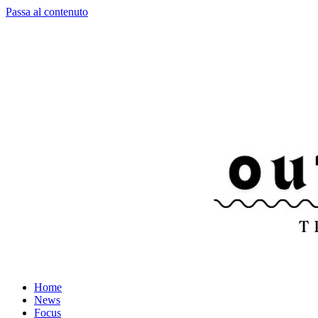
Passa al contenuto
Home
News
Focus