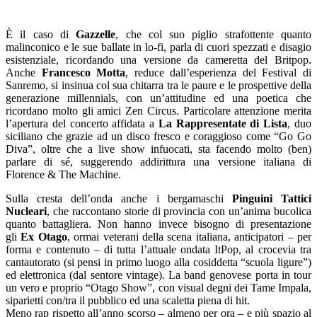
È il caso di
Gazzelle
, che col suo piglio strafottente quanto
malinconico e le sue ballate in lo-fi, parla di cuori spezzati e disagio
esistenziale, ricordando una versione da cameretta del Britpop.
Anche
Francesco Motta
, reduce dall’esperienza del Festival di
Sanremo, si insinua col sua chitarra tra le paure e le prospettive della
generazione millennials, con un’attitudine ed una poetica che
ricordano molto gli amici Zen Circus. Particolare attenzione merita
l’apertura del concerto affidata a
La Rappresentate di Lista
, duo
siciliano che grazie ad un disco fresco e coraggioso come “Go Go
Diva”, oltre che a live show infuocati, sta facendo molto (ben)
parlare di sé, suggerendo addirittura una versione italiana di
Florence & The Machine.
Sulla cresta dell’onda anche i bergamaschi
Pinguini Tattici
Nucleari
, che raccontano storie di provincia con un’anima bucolica
quanto battagliera. Non hanno invece bisogno di presentazione
gli
Ex Otago
, ormai veterani della scena italiana, anticipatori – per
forma e contenuto – di tutta l’attuale ondata ItPop,
al crocevia tra
cantautorato (si pensi in primo luogo alla cosiddetta “scuola ligure”)
ed elettronica (dal sentore vintage). La band genovese porta in tour
un vero e proprio “Otago Show”, con visual degni dei Tame Impala,
siparietti con/tra il pubblico ed una scaletta piena di hit.
Meno rap rispetto all’anno scorso – almeno per ora – e più spazio al