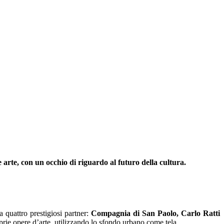
arte, con un occhio di riguardo al futuro della cultura.
 quattro prestigiosi partner:
Compagnia di San Paolo, Carlo Ratti
oprie opere d’arte, utilizzando lo sfondo urbano come tela.