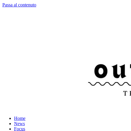
Passa al contenuto
Home
News
Focus